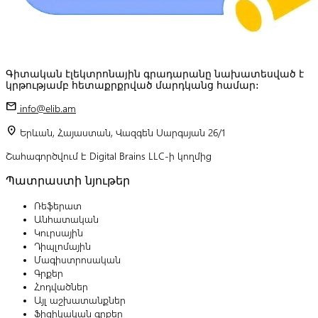
Գիտական էլեկտրոնային գրադարանը նախատեսված է
կրթությամբ հետաքրքրված մարդկանց համար:
mail
info@elib.am
location_on
Երևան, Հայաստան, Վազգեն Սարգսյան 26/1
Շահագործվում է Digital Brains LLC-ի կողմից
Պատրաստի նյութեր
Ռեֆերատ
Անհատական
Կուրսային
Դիպլոմային
Մագիստրոսական
Գրքեր
Հոդվածներ
Այլ աշխատանքներ
Ֆիզիկական գրքեր