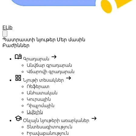
Your Company
ELib
Open main menu
Պատրաստի նյութեր
Մեր մասին
Բաժիններ
book_ribbon
arrow_right_alt
Գրադարան
Անվճար գրադարան
Վճարովի գրադարան
grid_view
arrow_right_alt
Նյութի տեսակներ
Ռեֆերատ
Անհատական
Կուրսային
Դիպլոմային
Ավելին
school
arrow_right_alt
Օնլայն նյութերի առարկաներ
Տնտեսագիտություն
Իրավաբանություն