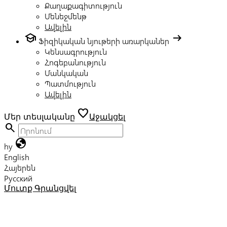
Քաղաքագիտություն
Մենեջմենթ
Ավելին
school
arrow_right_alt
Ֆիզիկական նյութերի առարկաներ
Կենսագրություն
Հոգեբանություն
Մանկական
Պատմություն
Ավելին
favorite
Մեր տեսլականը
Աջակցել
search
globe
hy
English
Հայերեն
Русский
Մուտք
Գրանցվել