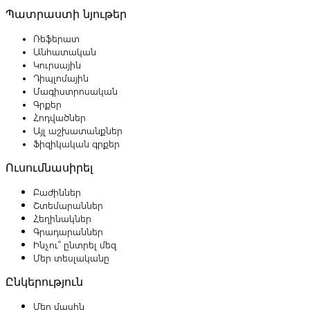
Պատրաստի նյութեր
Ռեֆերատ
Անհատական
Կուրսային
Դիպլոմային
Մագիստրոսական
Գրքեր
Հոդվածներ
Այլ աշխատանքներ
Ֆիզիկական գրքեր
Ուսումնասիրել
Բաժիններ
Շտեմարաններ
Հեղինակներ
Գրադարաններ
Ինչու՞ ընտրել մեզ
Մեր տեսլականը
Ընկերություն
Մեր մասին