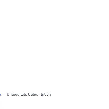
ր
›
Մինասյան, Աննա Վրեժի