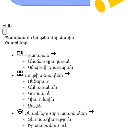
Your Company
ELib
Open main menu
Պատրաստի նյութեր
Մեր մասին
Բաժիններ
book_ribbon
arrow_right_alt
Գրադարան
Անվճար գրադարան
Վճարովի գրադարան
grid_view
arrow_right_alt
Նյութի տեսակներ
Ռեֆերատ
Անհատական
Կուրսային
Դիպլոմային
Ավելին
school
arrow_right_alt
Օնլայն նյութերի առարկաներ
Տնտեսագիտություն
Իրավաբանություն