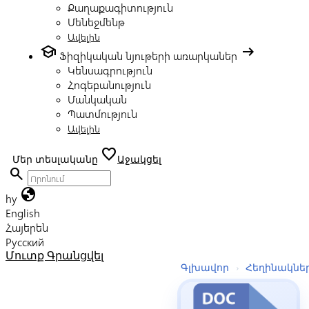
Քաղաքագիտություն
Մենեջմենթ
Ավելին
school
arrow_right_alt
Ֆիզիկական նյութերի առարկաներ
Կենսագրություն
Հոգեբանություն
Մանկական
Պատմություն
Ավելին
favorite
Մեր տեսլականը
Աջակցել
search
globe
hy
English
Հայերեն
Русский
Մուտք
Գրանցվել
Գլխավոր
›
Հեղինակնե