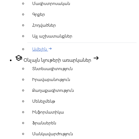
Մագիստրոսական
Գրքեր
Հոդվածներ
Այլ աշխատանքներ
Ավելին
arrow_right_alt
school
arrow_right_alt
Օնլայն նյութերի առարկաներ
Տնտեսագիտություն
Իրավաբանություն
Քաղաքագիտություն
Մենեջմենթ
Ինֆորմատիկա
Ֆրանսերեն
Մանկավարժություն