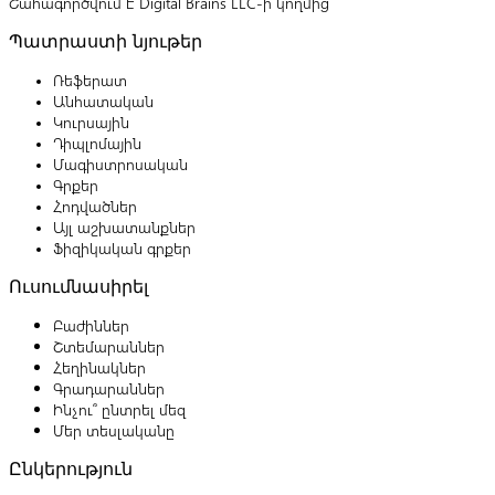
Շահագործվում է Digital Brains LLC-ի կողմից
Պատրաստի նյութեր
Ռեֆերատ
Անհատական
Կուրսային
Դիպլոմային
Մագիստրոսական
Գրքեր
Հոդվածներ
Այլ աշխատանքներ
Ֆիզիկական գրքեր
Ուսումնասիրել
Բաժիններ
Շտեմարաններ
Հեղինակներ
Գրադարաններ
Ինչու՞ ընտրել մեզ
Մեր տեսլականը
Ընկերություն