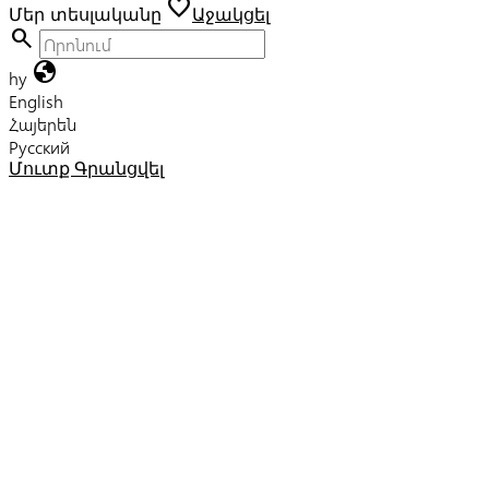
favorite
Մեր տեսլականը
Աջակցել
search
globe
hy
English
Հայերեն
Русский
Մուտք
Գրանցվել