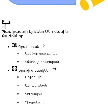
Your Company
ELib
Open main menu
Պատրաստի նյութեր
Մեր մասին
Բաժիններ
book_ribbon
arrow_right_alt
Գրադարան
Անվճար գրադարան
Վճարովի գրադարան
grid_view
arrow_right_alt
Նյութի տեսակներ
Ռեֆերատ
Անհատական
Կուրսային
Դիպլոմային