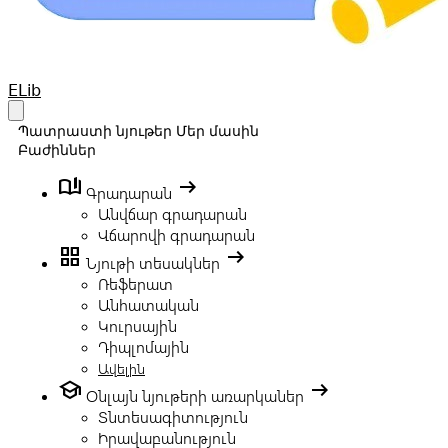
Your Company
ELib
Open main menu
Պատրաստի նյութեր
Մեր մասին
Բաժիններ
book_ribbon
arrow_right_alt
Գրադարան
Անվճար գրադարան
Վճարովի գրադարան
grid_view
arrow_right_alt
Նյութի տեսակներ
Ռեֆերատ
Անհատական
Կուրսային
Դիպլոմային
Ավելին
school
arrow_right_alt
Օնլայն նյութերի առարկաներ
Տնտեսագիտություն
Իրավաբանություն