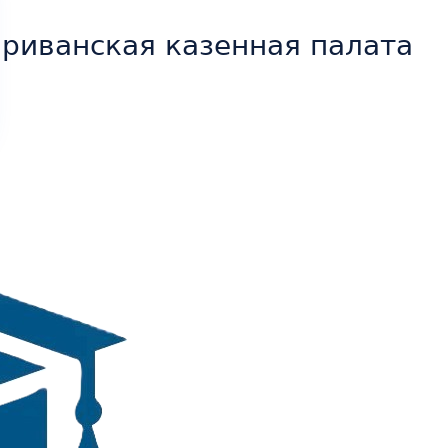
риванская казенная палата