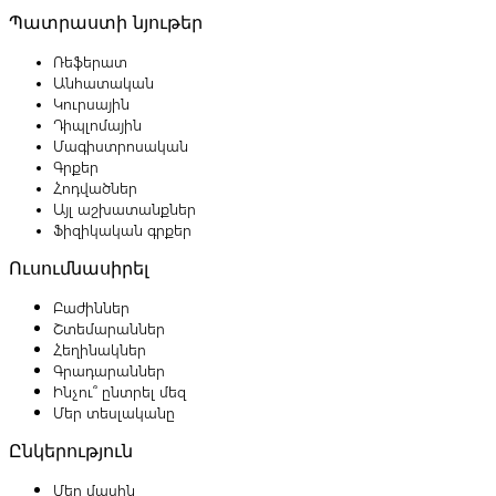
Պատրաստի նյութեր
Ռեֆերատ
Անհատական
Կուրսային
Դիպլոմային
Մագիստրոսական
Գրքեր
Հոդվածներ
Այլ աշխատանքներ
Ֆիզիկական գրքեր
Ուսումնասիրել
Բաժիններ
Շտեմարաններ
Հեղինակներ
Գրադարաններ
Ինչու՞ ընտրել մեզ
Մեր տեսլականը
Ընկերություն
Մեր մասին