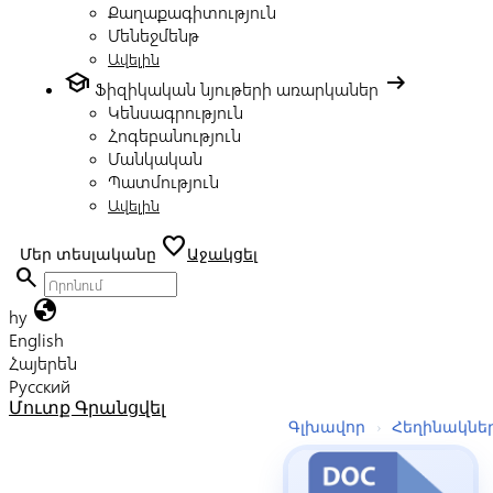
Քաղաքագիտություն
Մենեջմենթ
Ավելին
school
arrow_right_alt
Ֆիզիկական նյութերի առարկաներ
Կենսագրություն
Հոգեբանություն
Մանկական
Պատմություն
Ավելին
favorite
Մեր տեսլականը
Աջակցել
search
globe
hy
English
Հայերեն
Русский
Մուտք
Գրանցվել
Գլխավոր
›
Հեղինակնե