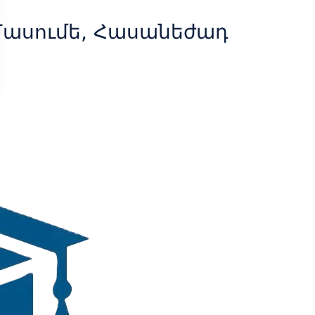
Մասումե, Հասանեժադ