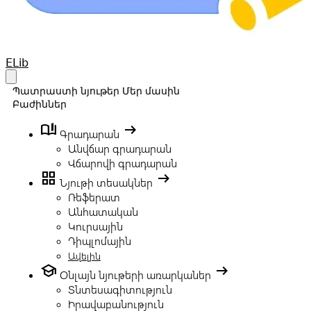
Your Company
ELib
Open main menu
Պատրաստի նյութեր
Մեր մասին
Բաժիններ
book_ribbon
arrow_right_alt
Գրադարան
Անվճար գրադարան
Վճարովի գրադարան
grid_view
arrow_right_alt
Նյութի տեսակներ
Ռեֆերատ
Անհատական
Կուրսային
Դիպլոմային
Ավելին
school
arrow_right_alt
Օնլայն նյութերի առարկաներ
Տնտեսագիտություն
Իրավաբանություն