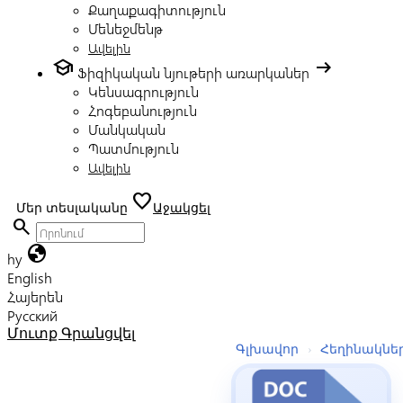
Քաղաքագիտություն
Մենեջմենթ
Ավելին
school
arrow_right_alt
Ֆիզիկական նյութերի առարկաներ
Կենսագրություն
Հոգեբանություն
Մանկական
Պատմություն
Ավելին
favorite
Մեր տեսլականը
Աջակցել
search
globe
hy
English
Հայերեն
Русский
Մուտք
Գրանցվել
Գլխավոր
›
Հեղինակնե