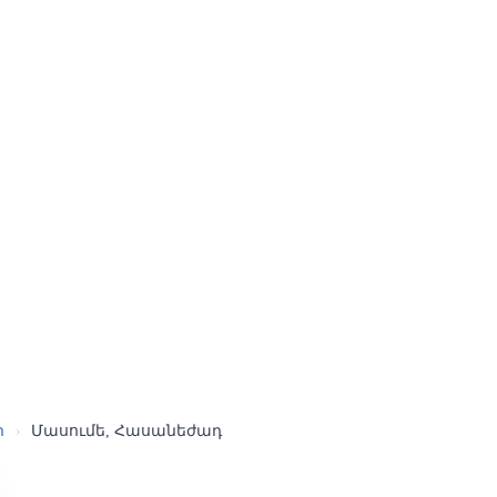
ր
›
Մասումե, Հասանեժադ