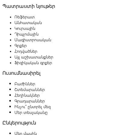
Պատրաստի նյութեր
Ռեֆերատ
Անհատական
Կուրսային
Դիպլոմային
Մագիստրոսական
Գրքեր
Հոդվածներ
Այլ աշխատանքներ
Ֆիզիկական գրքեր
Ուսումնասիրել
Բաժիններ
Շտեմարաններ
Հեղինակներ
Գրադարաններ
Ինչու՞ ընտրել մեզ
Մեր տեսլականը
Ընկերություն
Մեր մասին