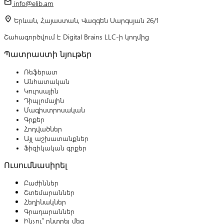
mail
info@elib.am
location_on
Երևան, Հայաստան, Վազգեն Սարգսյան 26/1
Շահագործվում է Digital Brains LLC-ի կողմից
Պատրաստի նյութեր
Ռեֆերատ
Անհատական
Կուրսային
Դիպլոմային
Մագիստրոսական
Գրքեր
Հոդվածներ
Այլ աշխատանքներ
Ֆիզիկական գրքեր
Ուսումնասիրել
Բաժիններ
Շտեմարաններ
Հեղինակներ
Գրադարաններ
Ինչու՞ ընտրել մեզ