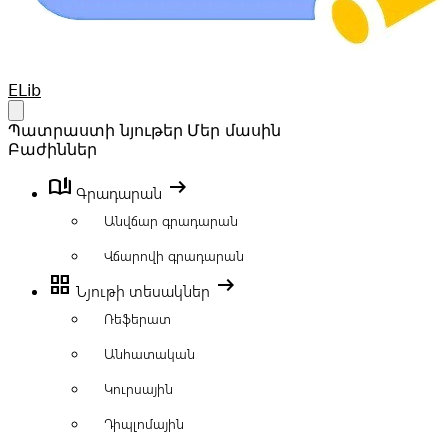
Your Company
ELib
Open main menu
Պատրաստի նյութեր
Մեր մասին
Բաժիններ
book_ribbon
arrow_right_alt
Գրադարան
Անվճար գրադարան
Վճարովի գրադարան
grid_view
arrow_right_alt
Նյութի տեսակներ
Ռեֆերատ
Անհատական
Կուրսային
Դիպլոմային