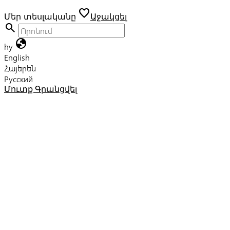
favorite
Մեր տեսլականը
Աջակցել
search
globe
hy
English
Հայերեն
Русский
Մուտք
Գրանցվել