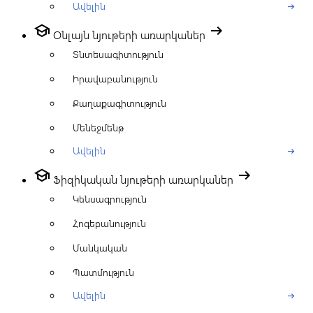
Ավելին
arrow_right_alt
school
arrow_right_alt
Օնլայն նյութերի առարկաներ
Տնտեսագիտություն
Իրավաբանություն
Քաղաքագիտություն
Մենեջմենթ
Ավելին
arrow_right_alt
school
arrow_right_alt
Ֆիզիկական նյութերի առարկաներ
Կենսագրություն
Հոգեբանություն
Մանկական
Պատմություն
Ավելին
arrow_right_alt