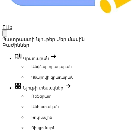
Your Company
ELib
Open main menu
Պատրաստի նյութեր
Մեր մասին
Բաժիններ
book_ribbon
arrow_right_alt
Գրադարան
Անվճար գրադարան
Վճարովի գրադարան
grid_view
arrow_right_alt
Նյութի տեսակներ
Ռեֆերատ
Անհատական
Կուրսային
Դիպլոմային