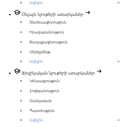
Ավելին
arrow_right_alt
school
arrow_right_alt
Օնլայն նյութերի առարկաներ
Տնտեսագիտություն
Իրավաբանություն
Քաղաքագիտություն
Մենեջմենթ
Ավելին
arrow_right_alt
school
arrow_right_alt
Ֆիզիկական նյութերի առարկաներ
Կենսագրություն
Հոգեբանություն
Մանկական
Պատմություն
Ավելին
arrow_right_alt