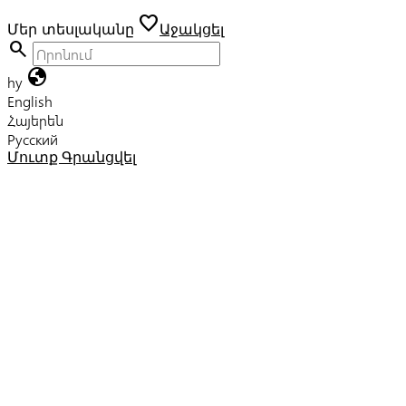
favorite
Մեր տեսլականը
Աջակցել
search
globe
hy
English
Հայերեն
Русский
Մուտք
Գրանցվել