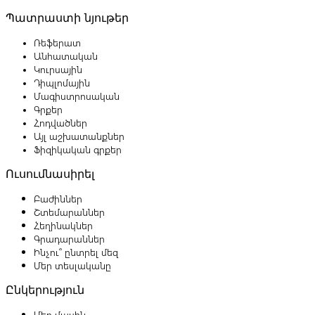
Պատրաստի նյութեր
Ռեֆերատ
Անհատական
Կուրսային
Դիպլոմային
Մագիստրոսական
Գրքեր
Հոդվածներ
Այլ աշխատանքներ
Ֆիզիկական գրքեր
Ուսումնասիրել
Բաժիններ
Շտեմարաններ
Հեղինակներ
Գրադարաններ
Ինչու՞ ընտրել մեզ
Մեր տեսլականը
Ընկերություն
Մեր մասին