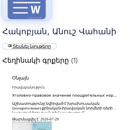
Հակոբյան, Անուշ Վահանի
menu_book
Տեսնել նյութերը
(1)
Հեղինակի գրքերը
Օնլայն
Իրավաբանություն
Уголовно-правовое значение поощрительных норм
борьбе со взяточничеством (сравнительно-
Աշխատությունը նվիրված է խրախուսական
правовой анализ)
(поощрительные) քրեական-իրավական նորմերի դերին
կաշառակերության դեմ պայքարում՝
համեմատական-իրավական վերլուծության
Թարմացվել է՝ 2026-07-29
շրջանակում։ Հեղինակը ուսումնասիրում է այն
իրավական մեխանիզմները, որոնք նախատեսված են