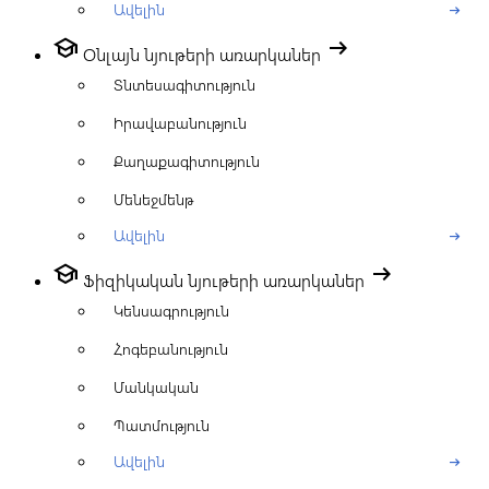
Ավելին
arrow_right_alt
school
arrow_right_alt
Օնլայն նյութերի առարկաներ
Տնտեսագիտություն
Իրավաբանություն
Քաղաքագիտություն
Մենեջմենթ
Ավելին
arrow_right_alt
school
arrow_right_alt
Ֆիզիկական նյութերի առարկաներ
Կենսագրություն
Հոգեբանություն
Մանկական
Պատմություն
Ավելին
arrow_right_alt