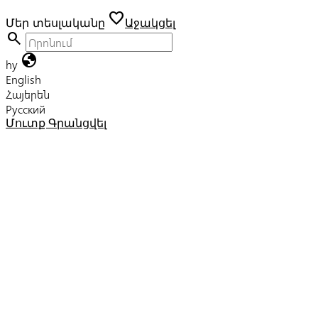
favorite
Մեր տեսլականը
Աջակցել
search
globe
hy
English
Հայերեն
Русский
Մուտք
Գրանցվել