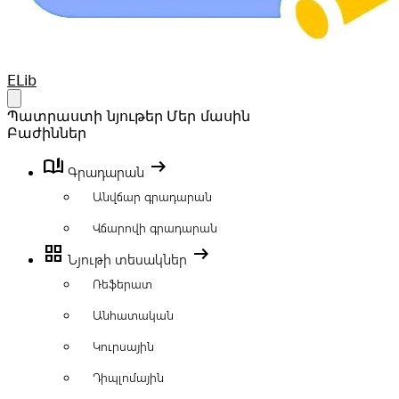
Your Company
ELib
Open main menu
Պատրաստի նյութեր
Մեր մասին
Բաժիններ
book_ribbon
arrow_right_alt
Գրադարան
Անվճար գրադարան
Վճարովի գրադարան
grid_view
arrow_right_alt
Նյութի տեսակներ
Ռեֆերատ
Անհատական
Կուրսային
Դիպլոմային