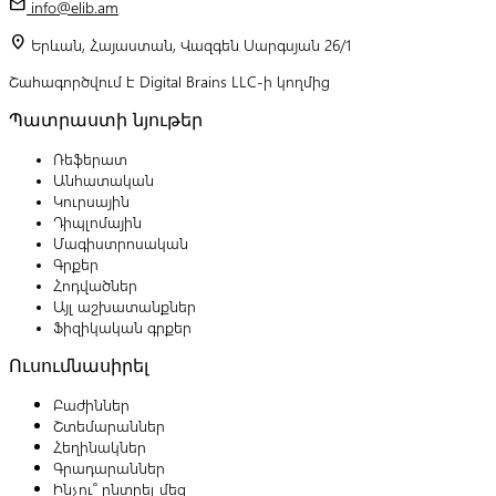
mail
info@elib.am
location_on
Երևան, Հայաստան, Վազգեն Սարգսյան 26/1
Շահագործվում է Digital Brains LLC-ի կողմից
Պատրաստի նյութեր
Ռեֆերատ
Անհատական
Կուրսային
Դիպլոմային
Մագիստրոսական
Գրքեր
Հոդվածներ
Այլ աշխատանքներ
Ֆիզիկական գրքեր
Ուսումնասիրել
Բաժիններ
Շտեմարաններ
Հեղինակներ
Գրադարաններ
Ինչու՞ ընտրել մեզ