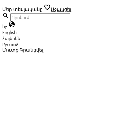
favorite
Մեր տեսլականը
Աջակցել
search
globe
hy
English
Հայերեն
Русский
Մուտք
Գրանցվել