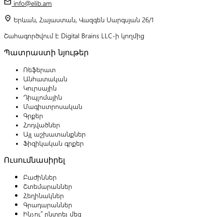
mail
info@elib.am
location_on
Երևան, Հայաստան, Վազգեն Սարգսյան 26/1
Շահագործվում է Digital Brains LLC-ի կողմից
Պատրաստի նյութեր
Ռեֆերատ
Անհատական
Կուրսային
Դիպլոմային
Մագիստրոսական
Գրքեր
Հոդվածներ
Այլ աշխատանքներ
Ֆիզիկական գրքեր
Ուսումնասիրել
Բաժիններ
Շտեմարաններ
Հեղինակներ
Գրադարաններ
Ինչու՞ ընտրել մեզ