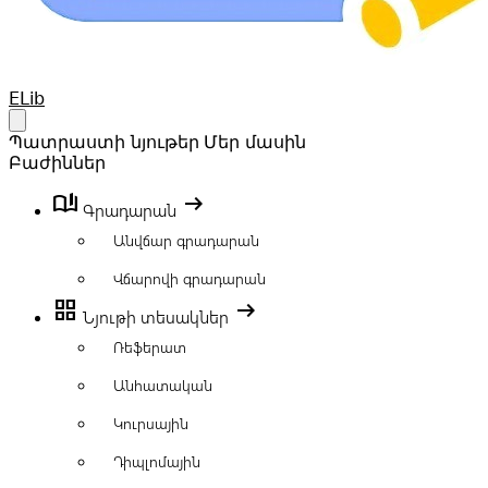
Your Company
ELib
Open main menu
Պատրաստի նյութեր
Մեր մասին
Բաժիններ
book_ribbon
arrow_right_alt
Գրադարան
Անվճար գրադարան
Վճարովի գրադարան
grid_view
arrow_right_alt
Նյութի տեսակներ
Ռեֆերատ
Անհատական
Կուրսային
Դիպլոմային