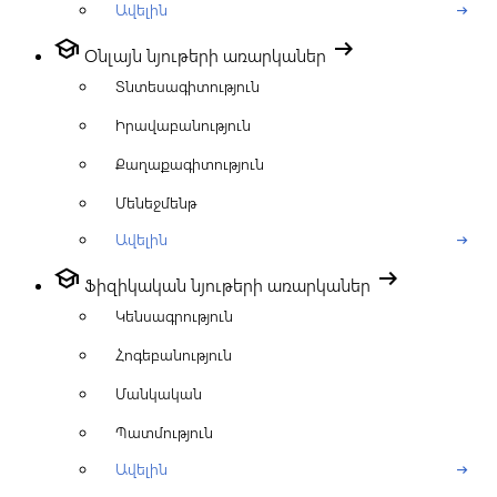
Ավելին
arrow_right_alt
school
arrow_right_alt
Օնլայն նյութերի առարկաներ
Տնտեսագիտություն
Իրավաբանություն
Քաղաքագիտություն
Մենեջմենթ
Ավելին
arrow_right_alt
school
arrow_right_alt
Ֆիզիկական նյութերի առարկաներ
Կենսագրություն
Հոգեբանություն
Մանկական
Պատմություն
Ավելին
arrow_right_alt