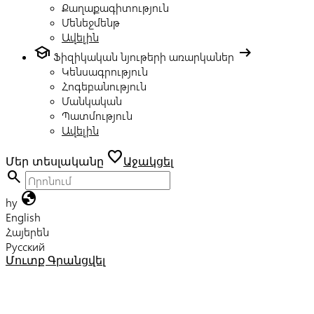
Քաղաքագիտություն
Մենեջմենթ
Ավելին
school
arrow_right_alt
Ֆիզիկական նյութերի առարկաներ
Կենսագրություն
Հոգեբանություն
Մանկական
Պատմություն
Ավելին
favorite
Մեր տեսլականը
Աջակցել
search
globe
hy
English
Հայերեն
Русский
Մուտք
Գրանցվել