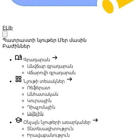
Your Company
ELib
Open main menu
Պատրաստի նյութեր
Մեր մասին
Բաժիններ
book_ribbon
arrow_right_alt
Գրադարան
Անվճար գրադարան
Վճարովի գրադարան
grid_view
arrow_right_alt
Նյութի տեսակներ
Ռեֆերատ
Անհատական
Կուրսային
Դիպլոմային
Ավելին
school
arrow_right_alt
Օնլայն նյութերի առարկաներ
Տնտեսագիտություն
Իրավաբանություն