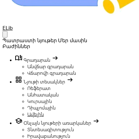
Your Company
ELib
Open main menu
Պատրաստի նյութեր
Մեր մասին
Բաժիններ
book_ribbon
arrow_right_alt
Գրադարան
Անվճար գրադարան
Վճարովի գրադարան
grid_view
arrow_right_alt
Նյութի տեսակներ
Ռեֆերատ
Անհատական
Կուրսային
Դիպլոմային
Ավելին
school
arrow_right_alt
Օնլայն նյութերի առարկաներ
Տնտեսագիտություն
Իրավաբանություն