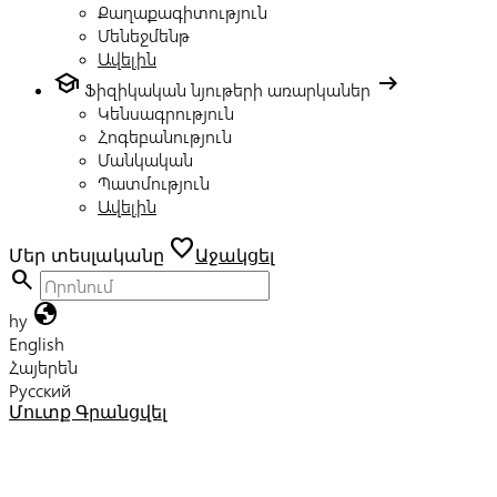
Քաղաքագիտություն
Մենեջմենթ
Ավելին
school
arrow_right_alt
Ֆիզիկական նյութերի առարկաներ
Կենսագրություն
Հոգեբանություն
Մանկական
Պատմություն
Ավելին
favorite
Մեր տեսլականը
Աջակցել
search
globe
hy
English
Հայերեն
Русский
Մուտք
Գրանցվել