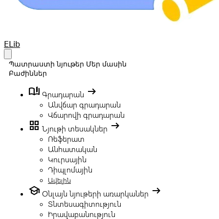
Your Company
ELib
Open main menu
Պատրաստի նյութեր
Մեր մասին
Բաժիններ
book_ribbon
arrow_right_alt
Գրադարան
Անվճար գրադարան
Վճարովի գրադարան
grid_view
arrow_right_alt
Նյութի տեսակներ
Ռեֆերատ
Անհատական
Կուրսային
Դիպլոմային
Ավելին
school
arrow_right_alt
Օնլայն նյութերի առարկաներ
Տնտեսագիտություն
Իրավաբանություն