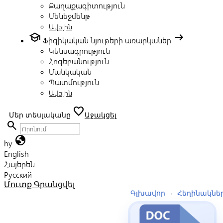
Քաղաքագիտություն
Մենեջմենթ
Ավելին
school
arrow_right_alt
Ֆիզիկական նյութերի առարկաներ
Կենսագրություն
Հոգեբանություն
Մանկական
Պատմություն
Ավելին
favorite
Մեր տեսլականը
Աջակցել
search
globe
hy
English
Հայերեն
Русский
Մուտք
Գրանցվել
Գլխավոր
›
Հեղինակնե