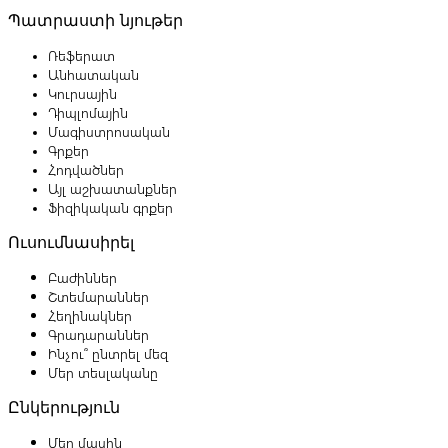
Պատրաստի նյութեր
Ռեֆերատ
Անհատական
Կուրսային
Դիպլոմային
Մագիստրոսական
Գրքեր
Հոդվածներ
Այլ աշխատանքներ
Ֆիզիկական գրքեր
Ուսումնասիրել
Բաժիններ
Շտեմարաններ
Հեղինակներ
Գրադարաններ
Ինչու՞ ընտրել մեզ
Մեր տեսլականը
Ընկերություն
Մեր մասին