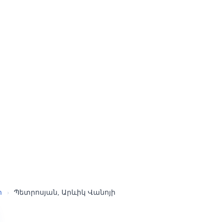
ր
›
Պետրոսյան, Արևիկ Վանոյի