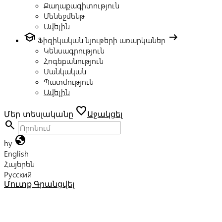
Քաղաքագիտություն
Մենեջմենթ
Ավելին
school
arrow_right_alt
Ֆիզիկական նյութերի առարկաներ
Կենսագրություն
Հոգեբանություն
Մանկական
Պատմություն
Ավելին
favorite
Մեր տեսլականը
Աջակցել
search
globe
hy
English
Հայերեն
Русский
Մուտք
Գրանցվել