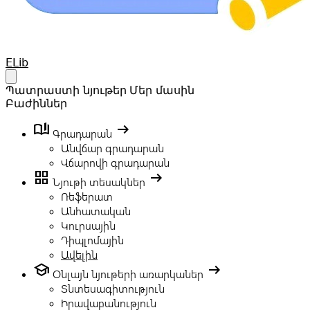
Your Company
ELib
Open main menu
Պատրաստի նյութեր
Մեր մասին
Բաժիններ
book_ribbon
arrow_right_alt
Գրադարան
Անվճար գրադարան
Վճարովի գրադարան
grid_view
arrow_right_alt
Նյութի տեսակներ
Ռեֆերատ
Անհատական
Կուրսային
Դիպլոմային
Ավելին
school
arrow_right_alt
Օնլայն նյութերի առարկաներ
Տնտեսագիտություն
Իրավաբանություն