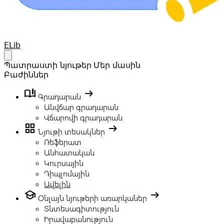
Your Company
ELib
Open main menu
Պատրաստի նյութեր
Մեր մասին
Բաժիններ
book_ribbon
arrow_right_alt
Գրադարան
Անվճար գրադարան
Վճարովի գրադարան
grid_view
arrow_right_alt
Նյութի տեսակներ
Ռեֆերատ
Անհատական
Կուրսային
Դիպլոմային
Ավելին
school
arrow_right_alt
Օնլայն նյութերի առարկաներ
Տնտեսագիտություն
Իրավաբանություն