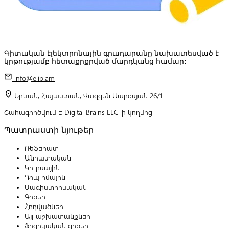
Գիտական էլեկտրոնային գրադարանը նախատեսված է
կրթությամբ հետաքրքրված մարդկանց համար:
mail
info@elib.am
location_on
Երևան, Հայաստան, Վազգեն Սարգսյան 26/1
Շահագործվում է Digital Brains LLC-ի կողմից
Պատրաստի նյութեր
Ռեֆերատ
Անհատական
Կուրսային
Դիպլոմային
Մագիստրոսական
Գրքեր
Հոդվածներ
Այլ աշխատանքներ
Ֆիզիկական գրքեր