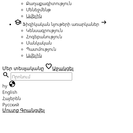
Քաղաքագիտություն
Մենեջմենթ
Ավելին
school
arrow_right_alt
Ֆիզիկական նյութերի առարկաներ
Կենսագրություն
Հոգեբանություն
Մանկական
Պատմություն
Ավելին
favorite
Մեր տեսլականը
Աջակցել
search
globe
hy
English
Հայերեն
Русский
Մուտք
Գրանցվել