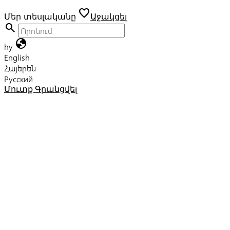
favorite
Մեր տեսլականը
Աջակցել
search
globe
hy
English
Հայերեն
Русский
Մուտք
Գրանցվել