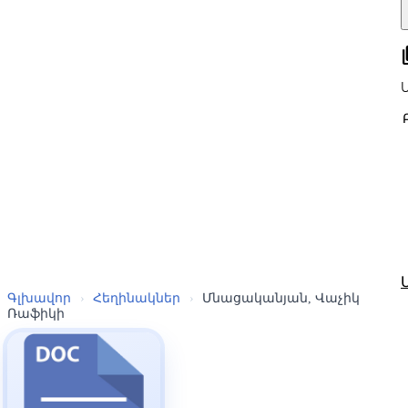
all
Գլխավոր
›
Հեղինակներ
›
Մնացականյան, Վաչիկ
Ռաֆիկի