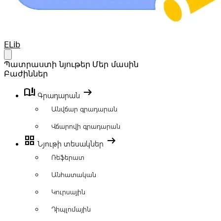
Your Company
ELib
Open main menu
Պատրաստի նյութեր
Մեր մասին
Բաժիններ
book_ribbon
arrow_right_alt
Գրադարան
Անվճար գրադարան
Վճարովի գրադարան
grid_view
arrow_right_alt
Նյութի տեսակներ
Ռեֆերատ
Անհատական
Կուրսային
Դիպլոմային