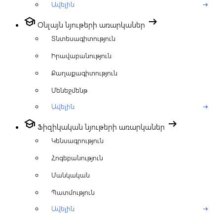
Ավելին
arrow_right_alt
school
arrow_right_alt
Օնլայն նյութերի առարկաներ
Տնտեսագիտություն
Իրավաբանություն
Քաղաքագիտություն
Մենեջմենթ
Ավելին
arrow_right_alt
school
arrow_right_alt
Ֆիզիկական նյութերի առարկաներ
Կենսագրություն
Հոգեբանություն
Մանկական
Պատմություն
Ավելին
arrow_right_alt