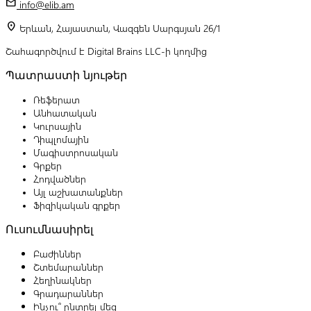
mail
info@elib.am
location_on
Երևան, Հայաստան, Վազգեն Սարգսյան 26/1
Շահագործվում է Digital Brains LLC-ի կողմից
Պատրաստի նյութեր
Ռեֆերատ
Անհատական
Կուրսային
Դիպլոմային
Մագիստրոսական
Գրքեր
Հոդվածներ
Այլ աշխատանքներ
Ֆիզիկական գրքեր
Ուսումնասիրել
Բաժիններ
Շտեմարաններ
Հեղինակներ
Գրադարաններ
Ինչու՞ ընտրել մեզ