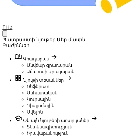
Your Company
ELib
Open main menu
Պատրաստի նյութեր
Մեր մասին
Բաժիններ
book_ribbon
arrow_right_alt
Գրադարան
Անվճար գրադարան
Վճարովի գրադարան
grid_view
arrow_right_alt
Նյութի տեսակներ
Ռեֆերատ
Անհատական
Կուրսային
Դիպլոմային
Ավելին
school
arrow_right_alt
Օնլայն նյութերի առարկաներ
Տնտեսագիտություն
Իրավաբանություն