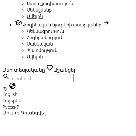
Քաղաքագիտություն
Մենեջմենթ
Ավելին
school
arrow_right_alt
Ֆիզիկական նյութերի առարկաներ
Կենսագրություն
Հոգեբանություն
Մանկական
Պատմություն
Ավելին
favorite
Մեր տեսլականը
Աջակցել
search
globe
hy
English
Հայերեն
Русский
Մուտք
Գրանցվել