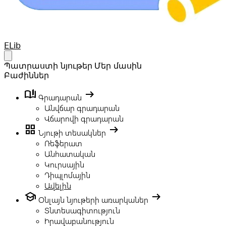
Your Company
ELib
Open main menu
Պատրաստի նյութեր
Մեր մասին
Բաժիններ
book_ribbon
arrow_right_alt
Գրադարան
Անվճար գրադարան
Վճարովի գրադարան
grid_view
arrow_right_alt
Նյութի տեսակներ
Ռեֆերատ
Անհատական
Կուրսային
Դիպլոմային
Ավելին
school
arrow_right_alt
Օնլայն նյութերի առարկաներ
Տնտեսագիտություն
Իրավաբանություն