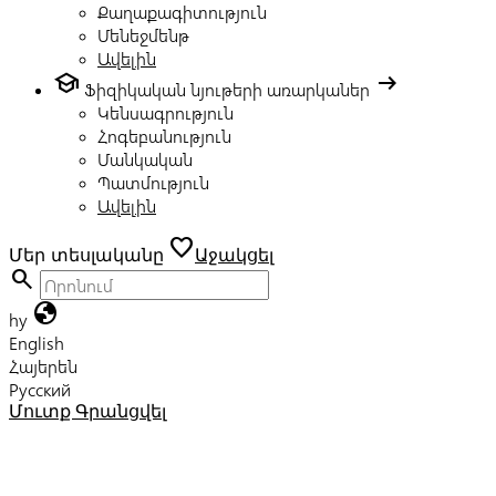
Քաղաքագիտություն
Մենեջմենթ
Ավելին
school
arrow_right_alt
Ֆիզիկական նյութերի առարկաներ
Կենսագրություն
Հոգեբանություն
Մանկական
Պատմություն
Ավելին
favorite
Մեր տեսլականը
Աջակցել
search
globe
hy
English
Հայերեն
Русский
Մուտք
Գրանցվել