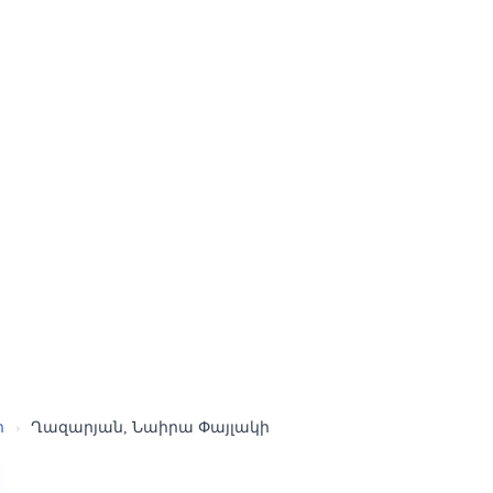
ր
›
Ղազարյան, Նաիրա Փայլակի