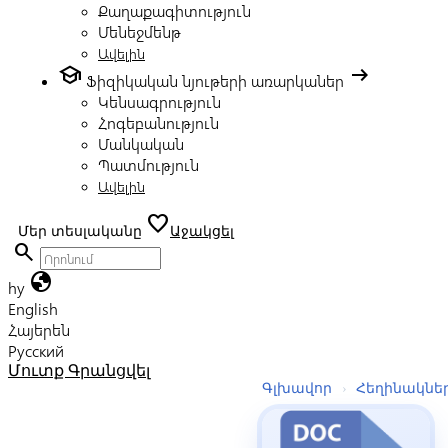
Քաղաքագիտություն
Մենեջմենթ
Ավելին
school
arrow_right_alt
Ֆիզիկական նյութերի առարկաներ
Կենսագրություն
Հոգեբանություն
Մանկական
Պատմություն
Ավելին
favorite
Մեր տեսլականը
Աջակցել
search
globe
hy
English
Հայերեն
Русский
Մուտք
Գրանցվել
Գլխավոր
›
Հեղինակնե