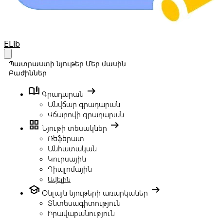
Your Company
ELib
Open main menu
Պատրաստի նյութեր
Մեր մասին
Բաժիններ
book_ribbon
arrow_right_alt
Գրադարան
Անվճար գրադարան
Վճարովի գրադարան
grid_view
arrow_right_alt
Նյութի տեսակներ
Ռեֆերատ
Անհատական
Կուրսային
Դիպլոմային
Ավելին
school
arrow_right_alt
Օնլայն նյութերի առարկաներ
Տնտեսագիտություն
Իրավաբանություն