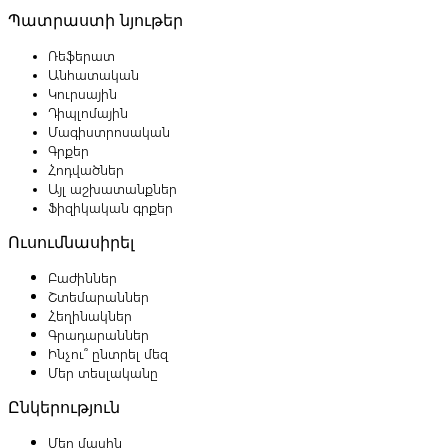
Պատրաստի նյութեր
Ռեֆերատ
Անհատական
Կուրսային
Դիպլոմային
Մագիստրոսական
Գրքեր
Հոդվածներ
Այլ աշխատանքներ
Ֆիզիկական գրքեր
Ուսումնասիրել
Բաժիններ
Շտեմարաններ
Հեղինակներ
Գրադարաններ
Ինչու՞ ընտրել մեզ
Մեր տեսլականը
Ընկերություն
Մեր մասին