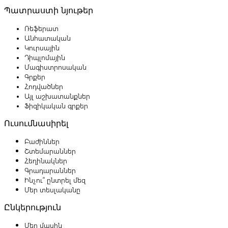
Պատրաստի նյութեր
Ռեֆերատ
Անհատական
Կուրսային
Դիպլոմային
Մագիստրոսական
Գրքեր
Հոդվածներ
Այլ աշխատանքներ
Ֆիզիկական գրքեր
Ուսումնասիրել
Բաժիններ
Շտեմարաններ
Հեղինակներ
Գրադարաններ
Ինչու՞ ընտրել մեզ
Մեր տեսլականը
Ընկերություն
Մեր մասին