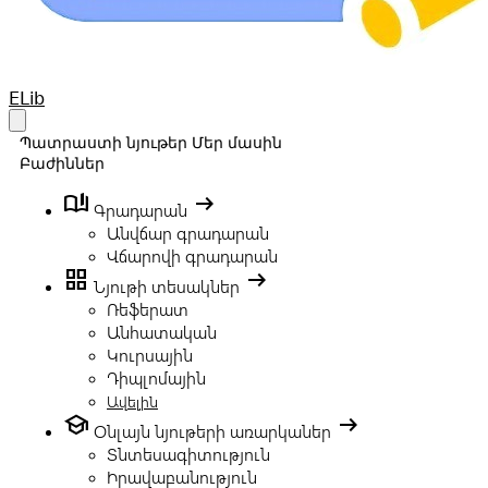
Your Company
ELib
Open main menu
Պատրաստի նյութեր
Մեր մասին
Բաժիններ
book_ribbon
arrow_right_alt
Գրադարան
Անվճար գրադարան
Վճարովի գրադարան
grid_view
arrow_right_alt
Նյութի տեսակներ
Ռեֆերատ
Անհատական
Կուրսային
Դիպլոմային
Ավելին
school
arrow_right_alt
Օնլայն նյութերի առարկաներ
Տնտեսագիտություն
Իրավաբանություն