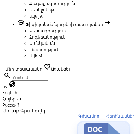
Քաղաքագիտություն
Մենեջմենթ
Ավելին
school
arrow_right_alt
Ֆիզիկական նյութերի առարկաներ
Կենսագրություն
Հոգեբանություն
Մանկական
Պատմություն
Ավելին
favorite
Մեր տեսլականը
Աջակցել
search
globe
hy
English
Հայերեն
Русский
Մուտք
Գրանցվել
Գլխավոր
›
Հեղինակնե