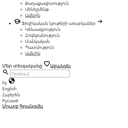
Քաղաքագիտություն
Մենեջմենթ
Ավելին
school
arrow_right_alt
Ֆիզիկական նյութերի առարկաներ
Կենսագրություն
Հոգեբանություն
Մանկական
Պատմություն
Ավելին
favorite
Մեր տեսլականը
Աջակցել
search
globe
hy
English
Հայերեն
Русский
Մուտք
Գրանցվել