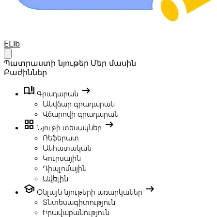
Your Company
ELib
Open main menu
Պատրաստի նյութեր
Մեր մասին
Բաժիններ
book_ribbon
arrow_right_alt
Գրադարան
Անվճար գրադարան
Վճարովի գրադարան
grid_view
arrow_right_alt
Նյութի տեսակներ
Ռեֆերատ
Անհատական
Կուրսային
Դիպլոմային
Ավելին
school
arrow_right_alt
Օնլայն նյութերի առարկաներ
Տնտեսագիտություն
Իրավաբանություն