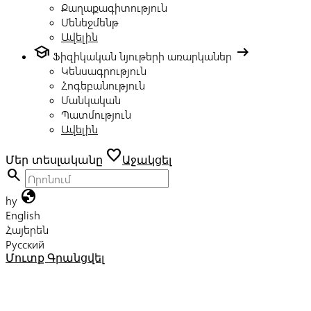
Քաղաքագիտություն
Մենեջմենթ
Ավելին
school
arrow_right_alt
Ֆիզիկական նյութերի առարկաներ
Կենսագրություն
Հոգեբանություն
Մանկական
Պատմություն
Ավելին
favorite
Մեր տեսլականը
Աջակցել
search
globe
hy
English
Հայերեն
Русский
Մուտք
Գրանցվել