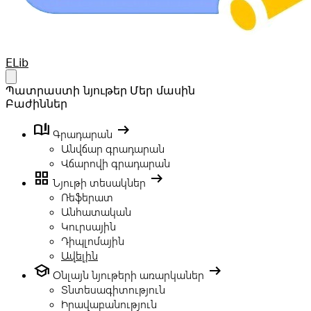
Your Company
ELib
Open main menu
Պատրաստի նյութեր
Մեր մասին
Բաժիններ
book_ribbon
arrow_right_alt
Գրադարան
Անվճար գրադարան
Վճարովի գրադարան
grid_view
arrow_right_alt
Նյութի տեսակներ
Ռեֆերատ
Անհատական
Կուրսային
Դիպլոմային
Ավելին
school
arrow_right_alt
Օնլայն նյութերի առարկաներ
Տնտեսագիտություն
Իրավաբանություն