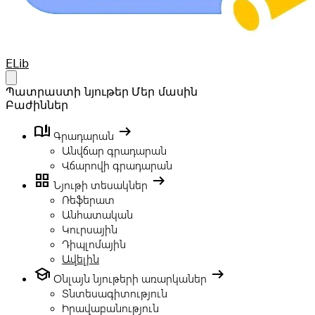
Your Company
ELib
Open main menu
Պատրաստի նյութեր
Մեր մասին
Բաժիններ
book_ribbon
arrow_right_alt
Գրադարան
Անվճար գրադարան
Վճարովի գրադարան
grid_view
arrow_right_alt
Նյութի տեսակներ
Ռեֆերատ
Անհատական
Կուրսային
Դիպլոմային
Ավելին
school
arrow_right_alt
Օնլայն նյութերի առարկաներ
Տնտեսագիտություն
Իրավաբանություն