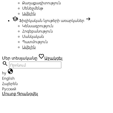
Քաղաքագիտություն
Մենեջմենթ
Ավելին
school
arrow_right_alt
Ֆիզիկական նյութերի առարկաներ
Կենսագրություն
Հոգեբանություն
Մանկական
Պատմություն
Ավելին
favorite
Մեր տեսլականը
Աջակցել
search
globe
hy
English
Հայերեն
Русский
Մուտք
Գրանցվել