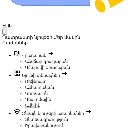
Your Company
ELib
Open main menu
Պատրաստի նյութեր
Մեր մասին
Բաժիններ
book_ribbon
arrow_right_alt
Գրադարան
Անվճար գրադարան
Վճարովի գրադարան
grid_view
arrow_right_alt
Նյութի տեսակներ
Ռեֆերատ
Անհատական
Կուրսային
Դիպլոմային
Ավելին
school
arrow_right_alt
Օնլայն նյութերի առարկաներ
Տնտեսագիտություն
Իրավաբանություն