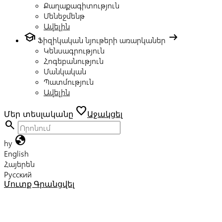
Քաղաքագիտություն
Մենեջմենթ
Ավելին
school
arrow_right_alt
Ֆիզիկական նյութերի առարկաներ
Կենսագրություն
Հոգեբանություն
Մանկական
Պատմություն
Ավելին
favorite
Մեր տեսլականը
Աջակցել
search
globe
hy
English
Հայերեն
Русский
Մուտք
Գրանցվել