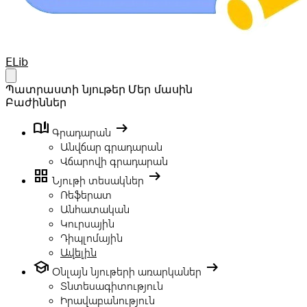
Your Company
ELib
Open main menu
Պատրաստի նյութեր
Մեր մասին
Բաժիններ
book_ribbon
arrow_right_alt
Գրադարան
Անվճար գրադարան
Վճարովի գրադարան
grid_view
arrow_right_alt
Նյութի տեսակներ
Ռեֆերատ
Անհատական
Կուրսային
Դիպլոմային
Ավելին
school
arrow_right_alt
Օնլայն նյութերի առարկաներ
Տնտեսագիտություն
Իրավաբանություն