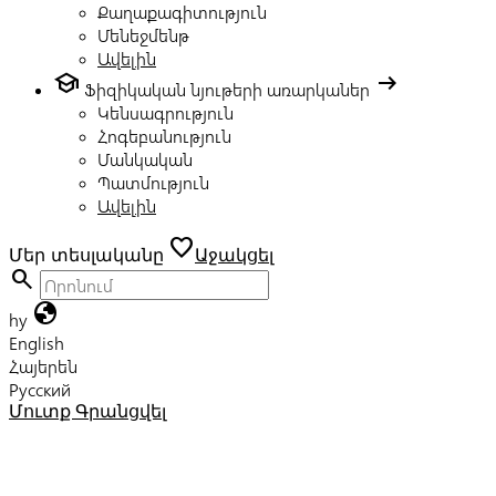
Քաղաքագիտություն
Մենեջմենթ
Ավելին
school
arrow_right_alt
Ֆիզիկական նյութերի առարկաներ
Կենսագրություն
Հոգեբանություն
Մանկական
Պատմություն
Ավելին
favorite
Մեր տեսլականը
Աջակցել
search
globe
hy
English
Հայերեն
Русский
Մուտք
Գրանցվել