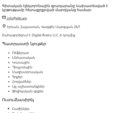
Գիտական էլեկտրոնային գրադարանը նախատեսված է
կրթությամբ հետաքրքրված մարդկանց համար:
mail
info@elib.am
location_on
Երևան, Հայաստան, Վազգեն Սարգսյան 26/1
Շահագործվում է Digital Brains LLC-ի կողմից
Պատրաստի նյութեր
Ռեֆերատ
Անհատական
Կուրսային
Դիպլոմային
Մագիստրոսական
Գրքեր
Հոդվածներ
Այլ աշխատանքներ
Ֆիզիկական գրքեր
Ուսումնասիրել
Բաժիններ