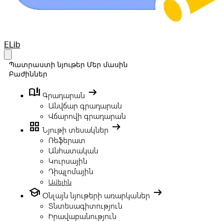
Your Company
ELib
Open main menu
Պատրաստի նյութեր
Մեր մասին
Բաժիններ
book_ribbon
arrow_right_alt
Գրադարան
Անվճար գրադարան
Վճարովի գրադարան
grid_view
arrow_right_alt
Նյութի տեսակներ
Ռեֆերատ
Անհատական
Կուրսային
Դիպլոմային
Ավելին
school
arrow_right_alt
Օնլայն նյութերի առարկաներ
Տնտեսագիտություն
Իրավաբանություն