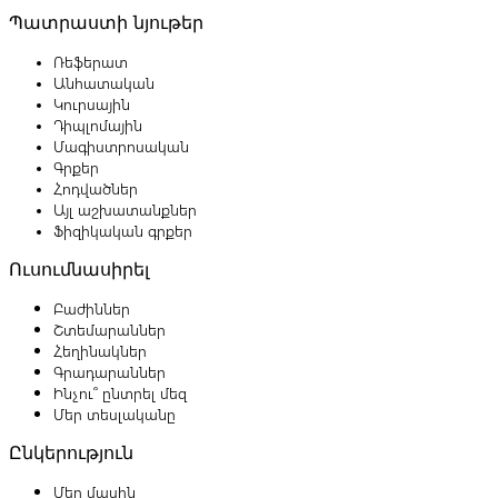
Պատրաստի նյութեր
Ռեֆերատ
Անհատական
Կուրսային
Դիպլոմային
Մագիստրոսական
Գրքեր
Հոդվածներ
Այլ աշխատանքներ
Ֆիզիկական գրքեր
Ուսումնասիրել
Բաժիններ
Շտեմարաններ
Հեղինակներ
Գրադարաններ
Ինչու՞ ընտրել մեզ
Մեր տեսլականը
Ընկերություն
Մեր մասին