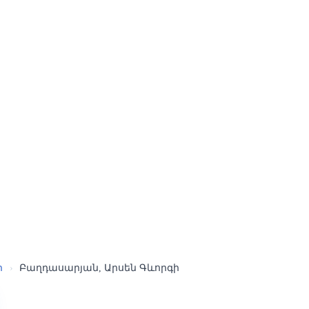
ր
›
Բաղդասարյան, Արսեն Գևորգի