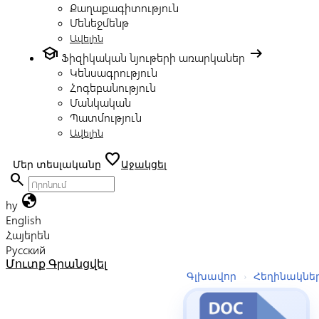
Քաղաքագիտություն
Մենեջմենթ
Ավելին
school
arrow_right_alt
Ֆիզիկական նյութերի առարկաներ
Կենսագրություն
Հոգեբանություն
Մանկական
Պատմություն
Ավելին
favorite
Մեր տեսլականը
Աջակցել
search
globe
hy
English
Հայերեն
Русский
Մուտք
Գրանցվել
Գլխավոր
›
Հեղինակնե