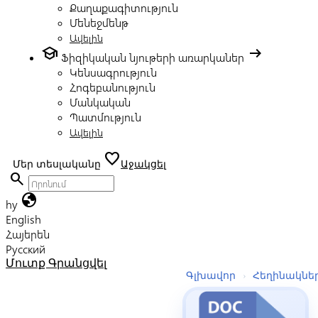
Քաղաքագիտություն
Մենեջմենթ
Ավելին
school
arrow_right_alt
Ֆիզիկական նյութերի առարկաներ
Կենսագրություն
Հոգեբանություն
Մանկական
Պատմություն
Ավելին
favorite
Մեր տեսլականը
Աջակցել
search
globe
hy
English
Հայերեն
Русский
Մուտք
Գրանցվել
Գլխավոր
›
Հեղինակնե