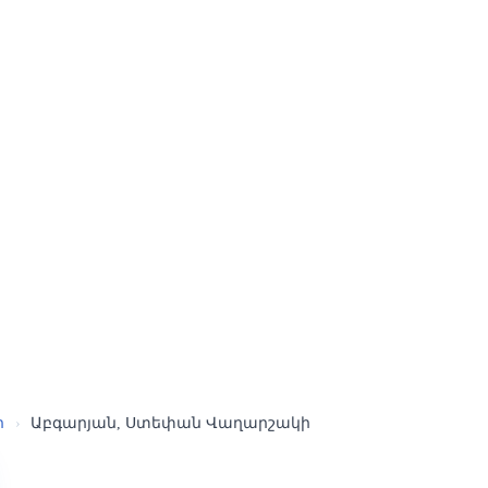
ր
›
Աբգարյան, Ստեփան Վաղարշակի