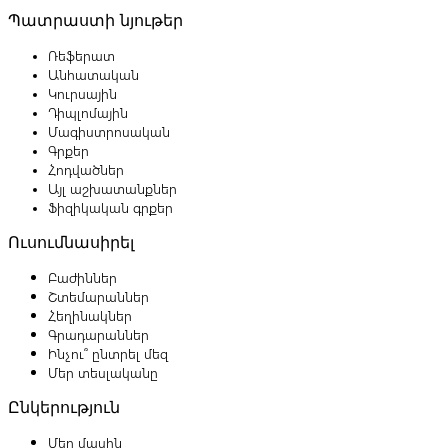
Պատրաստի նյութեր
Ռեֆերատ
Անհատական
Կուրսային
Դիպլոմային
Մագիստրոսական
Գրքեր
Հոդվածներ
Այլ աշխատանքներ
Ֆիզիկական գրքեր
Ուսումնասիրել
Բաժիններ
Շտեմարաններ
Հեղինակներ
Գրադարաններ
Ինչու՞ ընտրել մեզ
Մեր տեսլականը
Ընկերություն
Մեր մասին