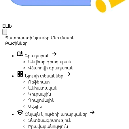
Your Company
ELib
Open main menu
Պատրաստի նյութեր
Մեր մասին
Բաժիններ
book_ribbon
arrow_right_alt
Գրադարան
Անվճար գրադարան
Վճարովի գրադարան
grid_view
arrow_right_alt
Նյութի տեսակներ
Ռեֆերատ
Անհատական
Կուրսային
Դիպլոմային
Ավելին
school
arrow_right_alt
Օնլայն նյութերի առարկաներ
Տնտեսագիտություն
Իրավաբանություն