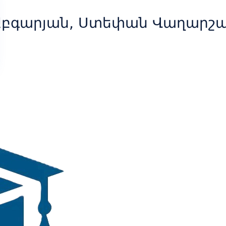
Աբգարյան, Ստեփան Վաղարշ