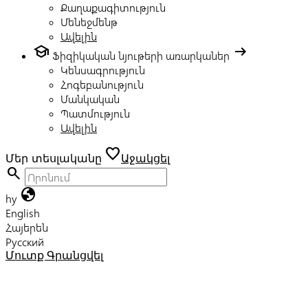
Քաղաքագիտություն
Մենեջմենթ
Ավելին
school
arrow_right_alt
Ֆիզիկական նյութերի առարկաներ
Կենսագրություն
Հոգեբանություն
Մանկական
Պատմություն
Ավելին
favorite
Մեր տեսլականը
Աջակցել
search
globe
hy
English
Հայերեն
Русский
Մուտք
Գրանցվել