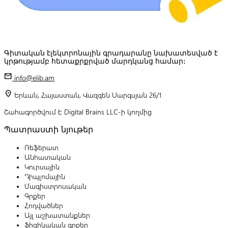
Գիտական էլեկտրոնային գրադարանը նախատեսված է
կրթությամբ հետաքրքրված մարդկանց համար:
mail
info@elib.am
location_on
Երևան, Հայաստան, Վազգեն Սարգսյան 26/1
Շահագործվում է Digital Brains LLC-ի կողմից
Պատրաստի նյութեր
Ռեֆերատ
Անհատական
Կուրսային
Դիպլոմային
Մագիստրոսական
Գրքեր
Հոդվածներ
Այլ աշխատանքներ
Ֆիզիկական գրքեր