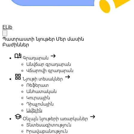
Your Company
ELib
Open main menu
Պատրաստի նյութեր
Մեր մասին
Բաժիններ
book_ribbon
arrow_right_alt
Գրադարան
Անվճար գրադարան
Վճարովի գրադարան
grid_view
arrow_right_alt
Նյութի տեսակներ
Ռեֆերատ
Անհատական
Կուրսային
Դիպլոմային
Ավելին
school
arrow_right_alt
Օնլայն նյութերի առարկաներ
Տնտեսագիտություն
Իրավաբանություն