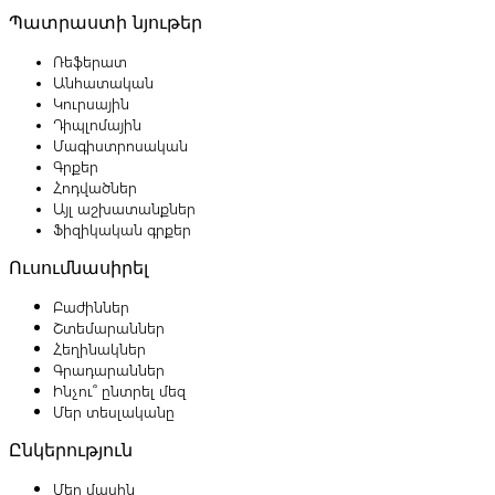
Պատրաստի նյութեր
Ռեֆերատ
Անհատական
Կուրսային
Դիպլոմային
Մագիստրոսական
Գրքեր
Հոդվածներ
Այլ աշխատանքներ
Ֆիզիկական գրքեր
Ուսումնասիրել
Բաժիններ
Շտեմարաններ
Հեղինակներ
Գրադարաններ
Ինչու՞ ընտրել մեզ
Մեր տեսլականը
Ընկերություն
Մեր մասին