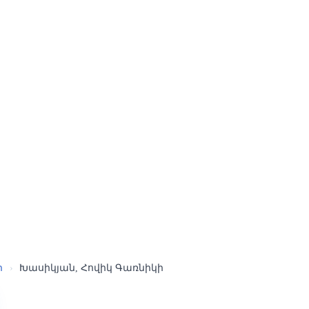
ր
›
Խասիկյան, Հովիկ Գառնիկի