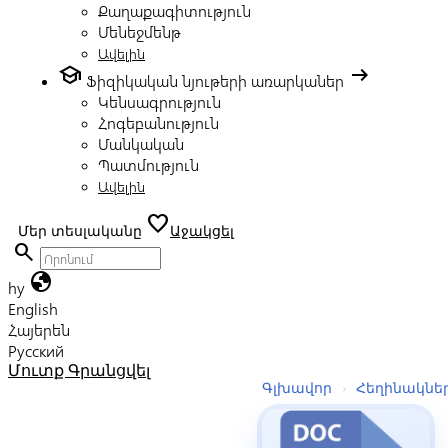
Քաղաքագիտություն
Մենեջմենթ
Ավելին
school
arrow_right_alt
Ֆիզիկական նյութերի առարկաներ
Կենսագրություն
Հոգեբանություն
Մանկական
Պատմություն
Ավելին
favorite
Մեր տեսլականը
Աջակցել
search
globe
hy
English
Հայերեն
Русский
Մուտք
Գրանցվել
Գլխավոր
›
Հեղինակնե