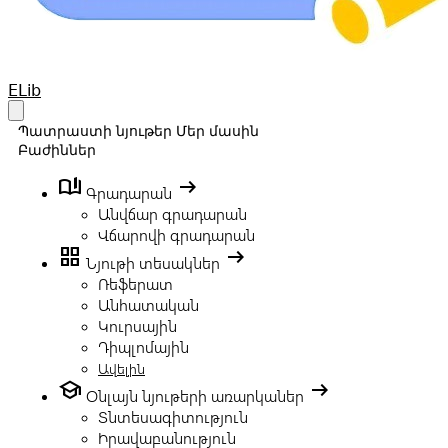
Your Company
ELib
Open main menu
Պատրաստի նյութեր
Մեր մասին
Բաժիններ
book_ribbon
arrow_right_alt
Գրադարան
Անվճար գրադարան
Վճարովի գրադարան
grid_view
arrow_right_alt
Նյութի տեսակներ
Ռեֆերատ
Անհատական
Կուրսային
Դիպլոմային
Ավելին
school
arrow_right_alt
Օնլայն նյութերի առարկաներ
Տնտեսագիտություն
Իրավաբանություն