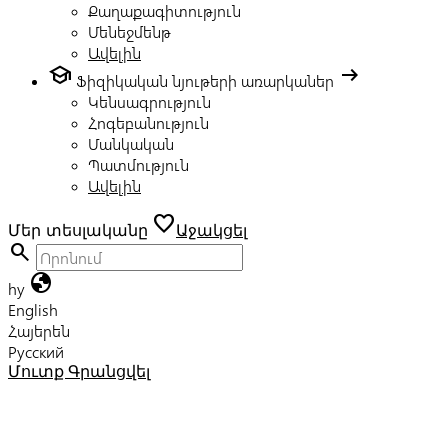
Քաղաքագիտություն
Մենեջմենթ
Ավելին
school
arrow_right_alt
Ֆիզիկական նյութերի առարկաներ
Կենսագրություն
Հոգեբանություն
Մանկական
Պատմություն
Ավելին
favorite
Մեր տեսլականը
Աջակցել
search
globe
hy
English
Հայերեն
Русский
Մուտք
Գրանցվել