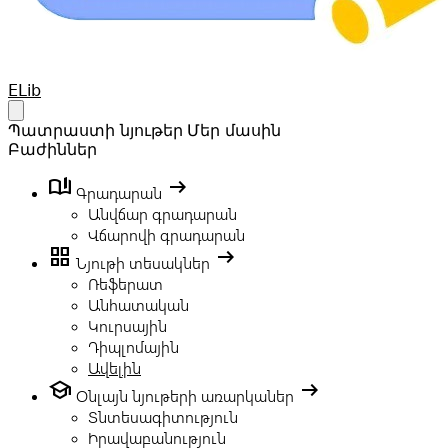
Your Company
ELib
Open main menu
Պատրաստի նյութեր
Մեր մասին
Բաժիններ
book_ribbon
arrow_right_alt
Գրադարան
Անվճար գրադարան
Վճարովի գրադարան
grid_view
arrow_right_alt
Նյութի տեսակներ
Ռեֆերատ
Անհատական
Կուրսային
Դիպլոմային
Ավելին
school
arrow_right_alt
Օնլայն նյութերի առարկաներ
Տնտեսագիտություն
Իրավաբանություն