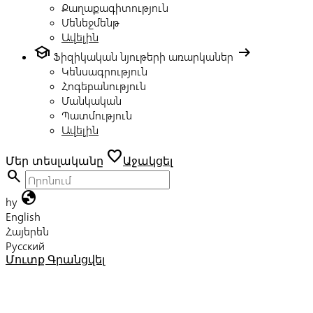
Քաղաքագիտություն
Մենեջմենթ
Ավելին
school
arrow_right_alt
Ֆիզիկական նյութերի առարկաներ
Կենսագրություն
Հոգեբանություն
Մանկական
Պատմություն
Ավելին
favorite
Մեր տեսլականը
Աջակցել
search
globe
hy
English
Հայերեն
Русский
Մուտք
Գրանցվել