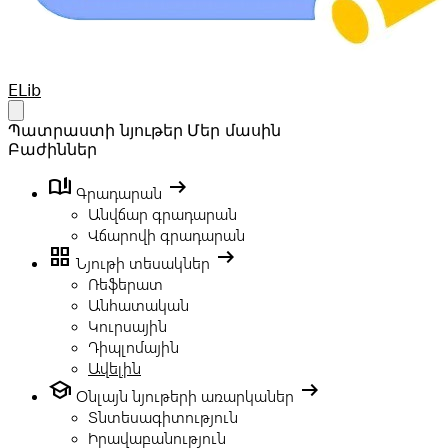
Your Company
ELib
Open main menu
Պատրաստի նյութեր
Մեր մասին
Բաժիններ
book_ribbon
arrow_right_alt
Գրադարան
Անվճար գրադարան
Վճարովի գրադարան
grid_view
arrow_right_alt
Նյութի տեսակներ
Ռեֆերատ
Անհատական
Կուրսային
Դիպլոմային
Ավելին
school
arrow_right_alt
Օնլայն նյութերի առարկաներ
Տնտեսագիտություն
Իրավաբանություն