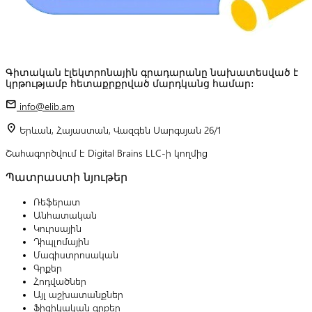
Գիտական էլեկտրոնային գրադարանը նախատեսված է
կրթությամբ հետաքրքրված մարդկանց համար:
mail
info@elib.am
location_on
Երևան, Հայաստան, Վազգեն Սարգսյան 26/1
Շահագործվում է Digital Brains LLC-ի կողմից
Պատրաստի նյութեր
Ռեֆերատ
Անհատական
Կուրսային
Դիպլոմային
Մագիստրոսական
Գրքեր
Հոդվածներ
Այլ աշխատանքներ
Ֆիզիկական գրքեր