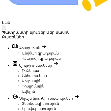
Your Company
ELib
Open main menu
Պատրաստի նյութեր
Մեր մասին
Բաժիններ
book_ribbon
arrow_right_alt
Գրադարան
Անվճար գրադարան
Վճարովի գրադարան
grid_view
arrow_right_alt
Նյութի տեսակներ
Ռեֆերատ
Անհատական
Կուրսային
Դիպլոմային
Ավելին
school
arrow_right_alt
Օնլայն նյութերի առարկաներ
Տնտեսագիտություն
Իրավաբանություն