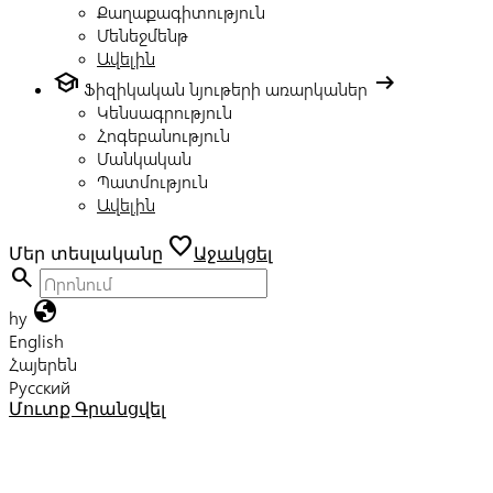
Քաղաքագիտություն
Մենեջմենթ
Ավելին
school
arrow_right_alt
Ֆիզիկական նյութերի առարկաներ
Կենսագրություն
Հոգեբանություն
Մանկական
Պատմություն
Ավելին
favorite
Մեր տեսլականը
Աջակցել
search
globe
hy
English
Հայերեն
Русский
Մուտք
Գրանցվել