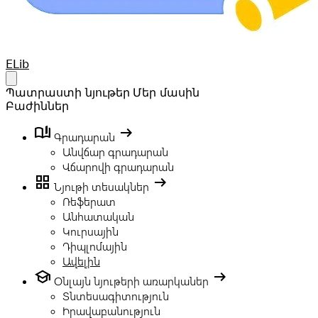
Your Company
ELib
Open main menu
Պատրաստի նյութեր
Մեր մասին
Բաժիններ
book_ribbon
arrow_right_alt
Գրադարան
Անվճար գրադարան
Վճարովի գրադարան
grid_view
arrow_right_alt
Նյութի տեսակներ
Ռեֆերատ
Անհատական
Կուրսային
Դիպլոմային
Ավելին
school
arrow_right_alt
Օնլայն նյութերի առարկաներ
Տնտեսագիտություն
Իրավաբանություն