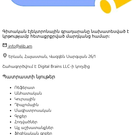
Գիտական էլեկտրոնային գրադարանը նախատեսված է
կրթությամբ հետաքրքրված մարդկանց համար:
mail
info@elib.am
location_on
Երևան, Հայաստան, Վազգեն Սարգսյան 26/1
Շահագործվում է Digital Brains LLC-ի կողմից
Պատրաստի նյութեր
Ռեֆերատ
Անհատական
Կուրսային
Դիպլոմային
Մագիստրոսական
Գրքեր
Հոդվածներ
Այլ աշխատանքներ
Ֆիզիկական գրքեր