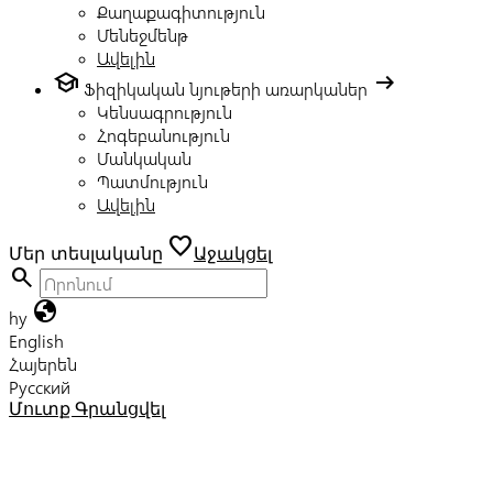
Քաղաքագիտություն
Մենեջմենթ
Ավելին
school
arrow_right_alt
Ֆիզիկական նյութերի առարկաներ
Կենսագրություն
Հոգեբանություն
Մանկական
Պատմություն
Ավելին
favorite
Մեր տեսլականը
Աջակցել
search
globe
hy
English
Հայերեն
Русский
Մուտք
Գրանցվել