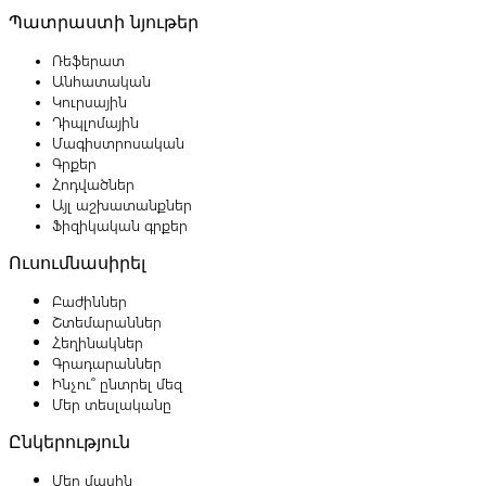
Պատրաստի նյութեր
Ռեֆերատ
Անհատական
Կուրսային
Դիպլոմային
Մագիստրոսական
Գրքեր
Հոդվածներ
Այլ աշխատանքներ
Ֆիզիկական գրքեր
Ուսումնասիրել
Բաժիններ
Շտեմարաններ
Հեղինակներ
Գրադարաններ
Ինչու՞ ընտրել մեզ
Մեր տեսլականը
Ընկերություն
Մեր մասին