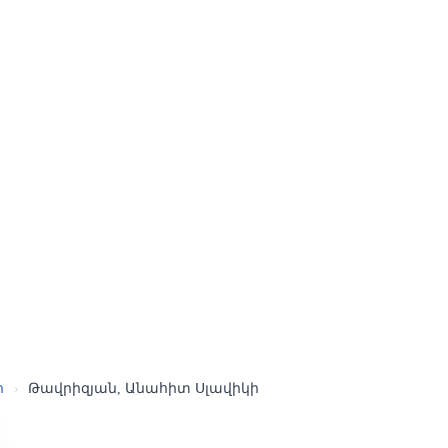
ր
›
Թավրիզյան, Անահիտ Սլավիկի