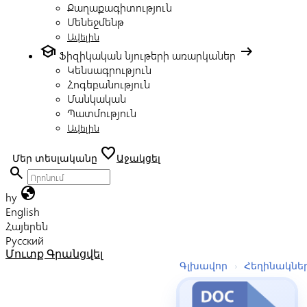
Քաղաքագիտություն
Մենեջմենթ
Ավելին
school
arrow_right_alt
Ֆիզիկական նյութերի առարկաներ
Կենսագրություն
Հոգեբանություն
Մանկական
Պատմություն
Ավելին
favorite
Մեր տեսլականը
Աջակցել
search
globe
hy
English
Հայերեն
Русский
Մուտք
Գրանցվել
Գլխավոր
›
Հեղինակնե