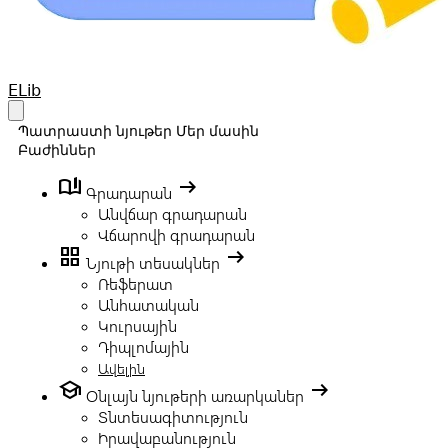
Your Company
ELib
Open main menu
Պատրաստի նյութեր
Մեր մասին
Բաժիններ
book_ribbon
arrow_right_alt
Գրադարան
Անվճար գրադարան
Վճարովի գրադարան
grid_view
arrow_right_alt
Նյութի տեսակներ
Ռեֆերատ
Անհատական
Կուրսային
Դիպլոմային
Ավելին
school
arrow_right_alt
Օնլայն նյութերի առարկաներ
Տնտեսագիտություն
Իրավաբանություն