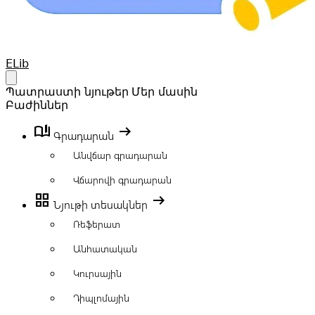
Your Company
ELib
Open main menu
Պատրաստի նյութեր
Մեր մասին
Բաժիններ
book_ribbon
arrow_right_alt
Գրադարան
Անվճար գրադարան
Վճարովի գրադարան
grid_view
arrow_right_alt
Նյութի տեսակներ
Ռեֆերատ
Անհատական
Կուրսային
Դիպլոմային