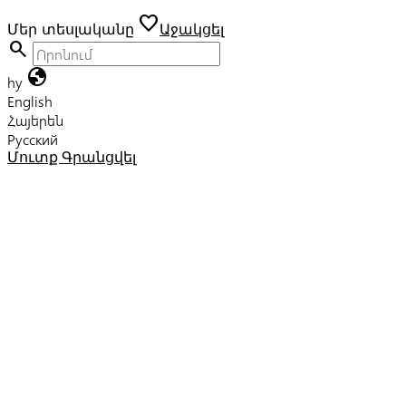
favorite
Մեր տեսլականը
Աջակցել
search
globe
hy
English
Հայերեն
Русский
Մուտք
Գրանցվել