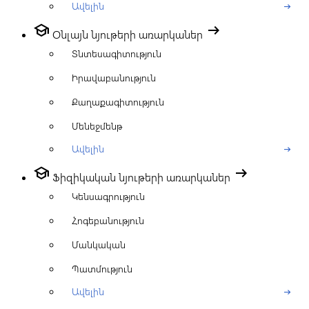
Ավելին
arrow_right_alt
school
arrow_right_alt
Օնլայն նյութերի առարկաներ
Տնտեսագիտություն
Իրավաբանություն
Քաղաքագիտություն
Մենեջմենթ
Ավելին
arrow_right_alt
school
arrow_right_alt
Ֆիզիկական նյութերի առարկաներ
Կենսագրություն
Հոգեբանություն
Մանկական
Պատմություն
Ավելին
arrow_right_alt