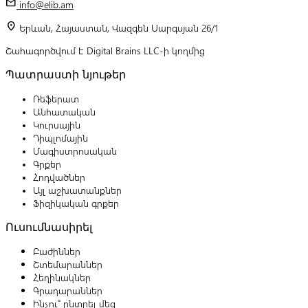
mail
info@elib.am
location_on
Երևան, Հայաստան, Վազգեն Սարգսյան 26/1
Շահագործվում է Digital Brains LLC-ի կողմից
Պատրաստի նյութեր
Ռեֆերատ
Անհատական
Կուրսային
Դիպլոմային
Մագիստրոսական
Գրքեր
Հոդվածներ
Այլ աշխատանքներ
Ֆիզիկական գրքեր
Ուսումնասիրել
Բաժիններ
Շտեմարաններ
Հեղինակներ
Գրադարաններ
Ինչու՞ ընտրել մեզ