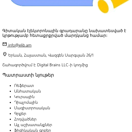
Գիտական էլեկտրոնային գրադարանը նախատեսված է
կրթությամբ հետաքրքրված մարդկանց համար:
mail
info@elib.am
location_on
Երևան, Հայաստան, Վազգեն Սարգսյան 26/1
Շահագործվում է Digital Brains LLC-ի կողմից
Պատրաստի նյութեր
Ռեֆերատ
Անհատական
Կուրսային
Դիպլոմային
Մագիստրոսական
Գրքեր
Հոդվածներ
Այլ աշխատանքներ
Ֆիզիկական գրքեր