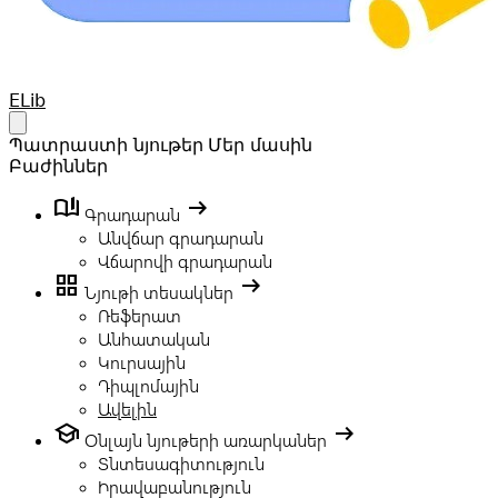
Your Company
ELib
Open main menu
Պատրաստի նյութեր
Մեր մասին
Բաժիններ
book_ribbon
arrow_right_alt
Գրադարան
Անվճար գրադարան
Վճարովի գրադարան
grid_view
arrow_right_alt
Նյութի տեսակներ
Ռեֆերատ
Անհատական
Կուրսային
Դիպլոմային
Ավելին
school
arrow_right_alt
Օնլայն նյութերի առարկաներ
Տնտեսագիտություն
Իրավաբանություն