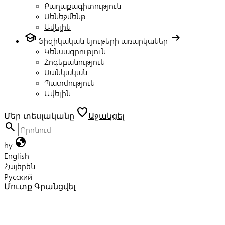
Քաղաքագիտություն
Մենեջմենթ
Ավելին
school
arrow_right_alt
Ֆիզիկական նյութերի առարկաներ
Կենսագրություն
Հոգեբանություն
Մանկական
Պատմություն
Ավելին
favorite
Մեր տեսլականը
Աջակցել
search
globe
hy
English
Հայերեն
Русский
Մուտք
Գրանցվել