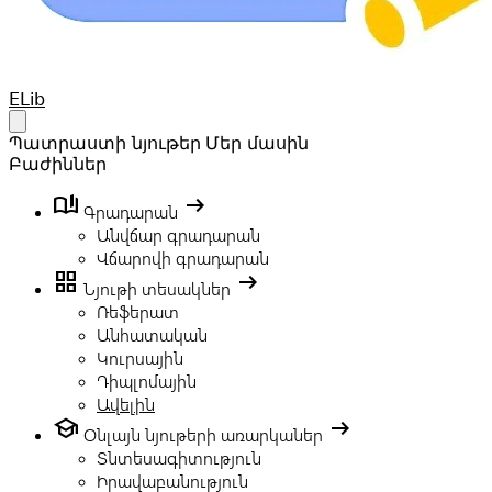
Your Company
ELib
Open main menu
Պատրաստի նյութեր
Մեր մասին
Բաժիններ
book_ribbon
arrow_right_alt
Գրադարան
Անվճար գրադարան
Վճարովի գրադարան
grid_view
arrow_right_alt
Նյութի տեսակներ
Ռեֆերատ
Անհատական
Կուրսային
Դիպլոմային
Ավելին
school
arrow_right_alt
Օնլայն նյութերի առարկաներ
Տնտեսագիտություն
Իրավաբանություն