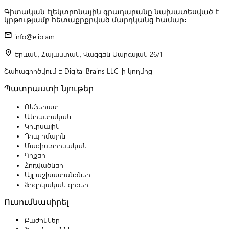
Գիտական էլեկտրոնային գրադարանը նախատեսված է
կրթությամբ հետաքրքրված մարդկանց համար:
mail
info@elib.am
location_on
Երևան, Հայաստան, Վազգեն Սարգսյան 26/1
Շահագործվում է Digital Brains LLC-ի կողմից
Պատրաստի նյութեր
Ռեֆերատ
Անհատական
Կուրսային
Դիպլոմային
Մագիստրոսական
Գրքեր
Հոդվածներ
Այլ աշխատանքներ
Ֆիզիկական գրքեր
Ուսումնասիրել
Բաժիններ