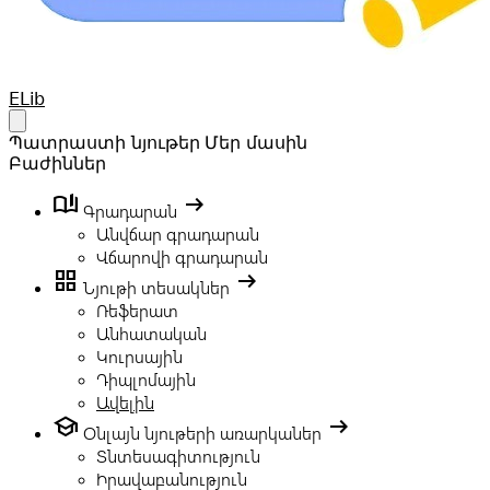
Your Company
ELib
Open main menu
Պատրաստի նյութեր
Մեր մասին
Բաժիններ
book_ribbon
arrow_right_alt
Գրադարան
Անվճար գրադարան
Վճարովի գրադարան
grid_view
arrow_right_alt
Նյութի տեսակներ
Ռեֆերատ
Անհատական
Կուրսային
Դիպլոմային
Ավելին
school
arrow_right_alt
Օնլայն նյութերի առարկաներ
Տնտեսագիտություն
Իրավաբանություն