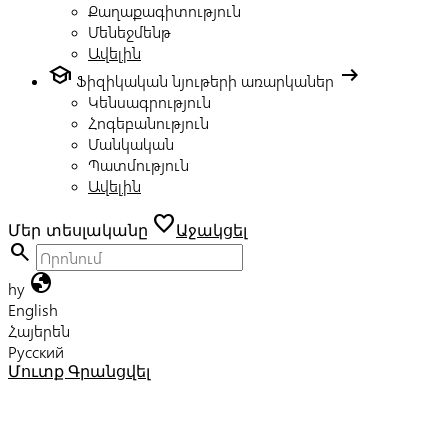
Քաղաքագիտություն
Մենեջմենթ
Ավելին
school
arrow_right_alt
Ֆիզիկական նյութերի առարկաներ
Կենսագրություն
Հոգեբանություն
Մանկական
Պատմություն
Ավելին
favorite
Մեր տեսլականը
Աջակցել
search
globe
hy
English
Հայերեն
Русский
Մուտք
Գրանցվել