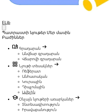
Your Company
ELib
Open main menu
Պատրաստի նյութեր
Մեր մասին
Բաժիններ
book_ribbon
arrow_right_alt
Գրադարան
Անվճար գրադարան
Վճարովի գրադարան
grid_view
arrow_right_alt
Նյութի տեսակներ
Ռեֆերատ
Անհատական
Կուրսային
Դիպլոմային
Ավելին
school
arrow_right_alt
Օնլայն նյութերի առարկաներ
Տնտեսագիտություն
Իրավաբանություն