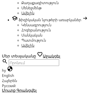
Քաղաքագիտություն
Մենեջմենթ
Ավելին
school
arrow_right_alt
Ֆիզիկական նյութերի առարկաներ
Կենսագրություն
Հոգեբանություն
Մանկական
Պատմություն
Ավելին
favorite
Մեր տեսլականը
Աջակցել
search
globe
hy
English
Հայերեն
Русский
Մուտք
Գրանցվել