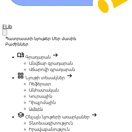
Your Company
ELib
Open main menu
Պատրաստի նյութեր
Մեր մասին
Բաժիններ
book_ribbon
arrow_right_alt
Գրադարան
Անվճար գրադարան
Վճարովի գրադարան
grid_view
arrow_right_alt
Նյութի տեսակներ
Ռեֆերատ
Անհատական
Կուրսային
Դիպլոմային
Ավելին
school
arrow_right_alt
Օնլայն նյութերի առարկաներ
Տնտեսագիտություն
Իրավաբանություն