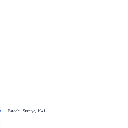
ր
›
Faroqhi, Suraiya, 1941-