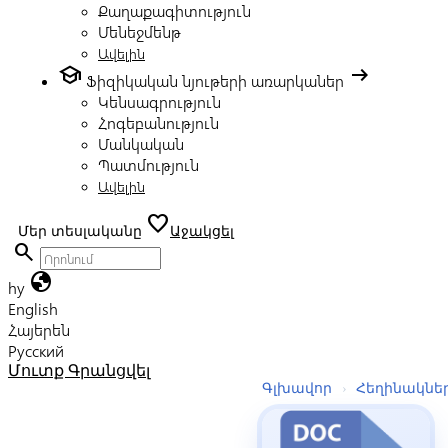
Քաղաքագիտություն
Մենեջմենթ
Ավելին
school
arrow_right_alt
Ֆիզիկական նյութերի առարկաներ
Կենսագրություն
Հոգեբանություն
Մանկական
Պատմություն
Ավելին
favorite
Մեր տեսլականը
Աջակցել
search
globe
hy
English
Հայերեն
Русский
Մուտք
Գրանցվել
Գլխավոր
›
Հեղինակնե