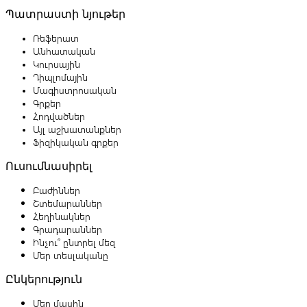
Պատրաստի նյութեր
Ռեֆերատ
Անհատական
Կուրսային
Դիպլոմային
Մագիստրոսական
Գրքեր
Հոդվածներ
Այլ աշխատանքներ
Ֆիզիկական գրքեր
Ուսումնասիրել
Բաժիններ
Շտեմարաններ
Հեղինակներ
Գրադարաններ
Ինչու՞ ընտրել մեզ
Մեր տեսլականը
Ընկերություն
Մեր մասին