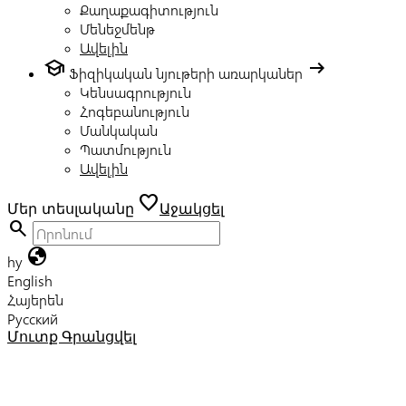
Քաղաքագիտություն
Մենեջմենթ
Ավելին
school
arrow_right_alt
Ֆիզիկական նյութերի առարկաներ
Կենսագրություն
Հոգեբանություն
Մանկական
Պատմություն
Ավելին
favorite
Մեր տեսլականը
Աջակցել
search
globe
hy
English
Հայերեն
Русский
Մուտք
Գրանցվել