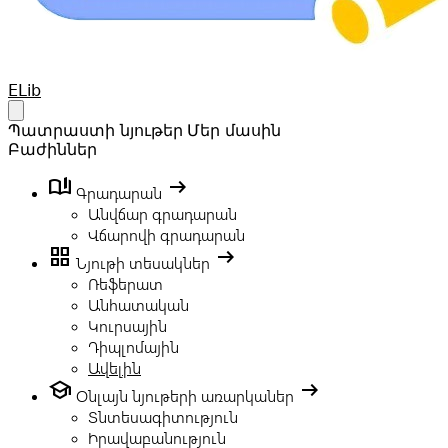
Your Company
ELib
Open main menu
Պատրաստի նյութեր
Մեր մասին
Բաժիններ
book_ribbon
arrow_right_alt
Գրադարան
Անվճար գրադարան
Վճարովի գրադարան
grid_view
arrow_right_alt
Նյութի տեսակներ
Ռեֆերատ
Անհատական
Կուրսային
Դիպլոմային
Ավելին
school
arrow_right_alt
Օնլայն նյութերի առարկաներ
Տնտեսագիտություն
Իրավաբանություն