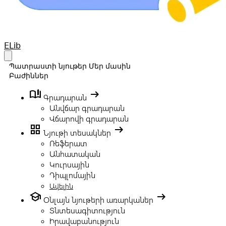
Your Company
ELib
Open main menu
Պատրաստի նյութեր
Մեր մասին
Բաժիններ
book_ribbon
arrow_right_alt
Գրադարան
Անվճար գրադարան
Վճարովի գրադարան
grid_view
arrow_right_alt
Նյութի տեսակներ
Ռեֆերատ
Անհատական
Կուրսային
Դիպլոմային
Ավելին
school
arrow_right_alt
Օնլայն նյութերի առարկաներ
Տնտեսագիտություն
Իրավաբանություն