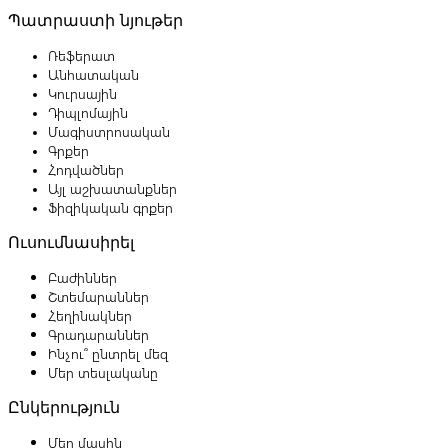
Պատրաստի նյութեր
Ռեֆերատ
Անհատական
Կուրսային
Դիպլոմային
Մագիստրոսական
Գրքեր
Հոդվածներ
Այլ աշխատանքներ
Ֆիզիկական գրքեր
Ուսումնասիրել
Բաժիններ
Շտեմարաններ
Հեղինակներ
Գրադարաններ
Ինչու՞ ընտրել մեզ
Մեր տեսլականը
Ընկերություն
Մեր մասին