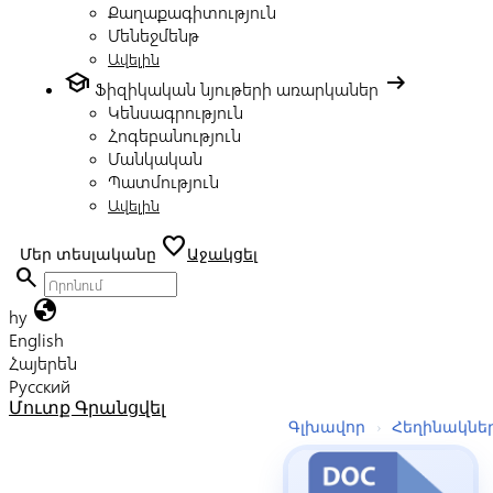
Քաղաքագիտություն
Մենեջմենթ
Ավելին
school
arrow_right_alt
Ֆիզիկական նյութերի առարկաներ
Կենսագրություն
Հոգեբանություն
Մանկական
Պատմություն
Ավելին
favorite
Մեր տեսլականը
Աջակցել
search
globe
hy
English
Հայերեն
Русский
Մուտք
Գրանցվել
Գլխավոր
›
Հեղինակնե