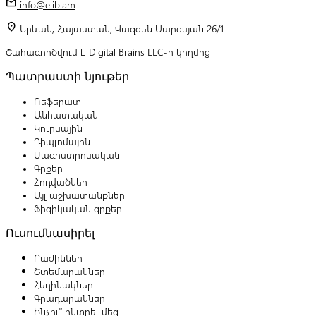
mail
info@elib.am
location_on
Երևան, Հայաստան, Վազգեն Սարգսյան 26/1
Շահագործվում է Digital Brains LLC-ի կողմից
Պատրաստի նյութեր
Ռեֆերատ
Անհատական
Կուրսային
Դիպլոմային
Մագիստրոսական
Գրքեր
Հոդվածներ
Այլ աշխատանքներ
Ֆիզիկական գրքեր
Ուսումնասիրել
Բաժիններ
Շտեմարաններ
Հեղինակներ
Գրադարաններ
Ինչու՞ ընտրել մեզ