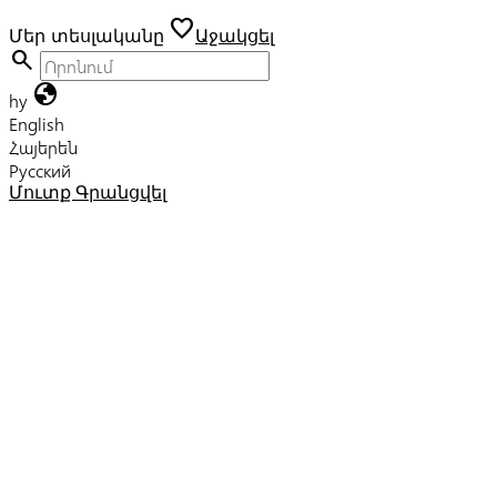
favorite
Մեր տեսլականը
Աջակցել
search
globe
hy
English
Հայերեն
Русский
Մուտք
Գրանցվել