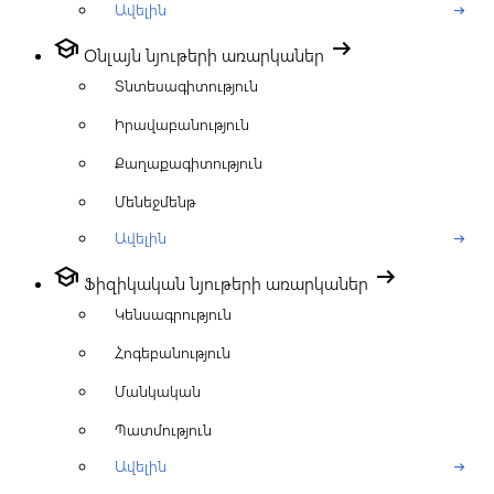
Ավելին
arrow_right_alt
school
arrow_right_alt
Օնլայն նյութերի առարկաներ
Տնտեսագիտություն
Իրավաբանություն
Քաղաքագիտություն
Մենեջմենթ
Ավելին
arrow_right_alt
school
arrow_right_alt
Ֆիզիկական նյութերի առարկաներ
Կենսագրություն
Հոգեբանություն
Մանկական
Պատմություն
Ավելին
arrow_right_alt