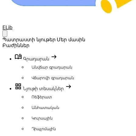
Your Company
ELib
Open main menu
Պատրաստի նյութեր
Մեր մասին
Բաժիններ
book_ribbon
arrow_right_alt
Գրադարան
Անվճար գրադարան
Վճարովի գրադարան
grid_view
arrow_right_alt
Նյութի տեսակներ
Ռեֆերատ
Անհատական
Կուրսային
Դիպլոմային