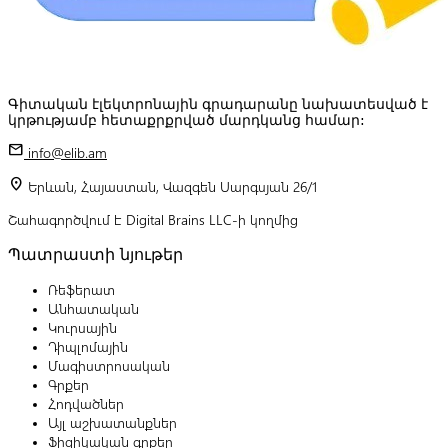
Գիտական էլեկտրոնային գրադարանը նախատեսված է
կրթությամբ հետաքրքրված մարդկանց համար:
mail
info@elib.am
location_on
Երևան, Հայաստան, Վազգեն Սարգսյան 26/1
Շահագործվում է Digital Brains LLC-ի կողմից
Պատրաստի նյութեր
Ռեֆերատ
Անհատական
Կուրսային
Դիպլոմային
Մագիստրոսական
Գրքեր
Հոդվածներ
Այլ աշխատանքներ
Ֆիզիկական գրքեր