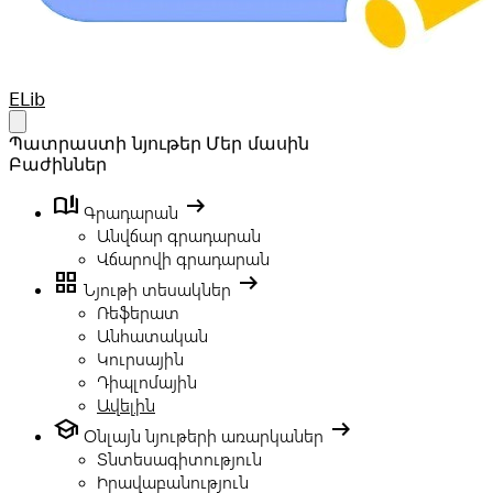
Your Company
ELib
Open main menu
Պատրաստի նյութեր
Մեր մասին
Բաժիններ
book_ribbon
arrow_right_alt
Գրադարան
Անվճար գրադարան
Վճարովի գրադարան
grid_view
arrow_right_alt
Նյութի տեսակներ
Ռեֆերատ
Անհատական
Կուրսային
Դիպլոմային
Ավելին
school
arrow_right_alt
Օնլայն նյութերի առարկաներ
Տնտեսագիտություն
Իրավաբանություն