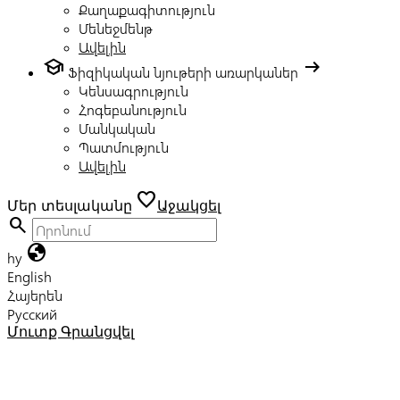
Քաղաքագիտություն
Մենեջմենթ
Ավելին
school
arrow_right_alt
Ֆիզիկական նյութերի առարկաներ
Կենսագրություն
Հոգեբանություն
Մանկական
Պատմություն
Ավելին
favorite
Մեր տեսլականը
Աջակցել
search
globe
hy
English
Հայերեն
Русский
Մուտք
Գրանցվել