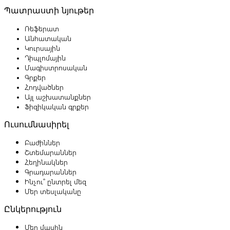
Պատրաստի նյութեր
Ռեֆերատ
Անհատական
Կուրսային
Դիպլոմային
Մագիստրոսական
Գրքեր
Հոդվածներ
Այլ աշխատանքներ
Ֆիզիկական գրքեր
Ուսումնասիրել
Բաժիններ
Շտեմարաններ
Հեղինակներ
Գրադարաններ
Ինչու՞ ընտրել մեզ
Մեր տեսլականը
Ընկերություն
Մեր մասին