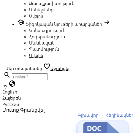
Քաղաքագիտություն
Մենեջմենթ
Ավելին
school
arrow_right_alt
Ֆիզիկական նյութերի առարկաներ
Կենսագրություն
Հոգեբանություն
Մանկական
Պատմություն
Ավելին
favorite
Մեր տեսլականը
Աջակցել
search
globe
hy
English
Հայերեն
Русский
Մուտք
Գրանցվել
Գլխավոր
›
Հեղինակնե