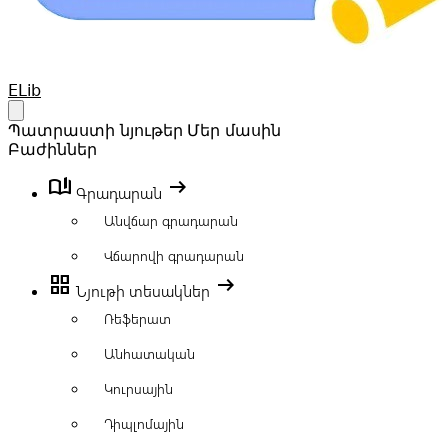
Your Company
ELib
Open main menu
Պատրաստի նյութեր
Մեր մասին
Բաժիններ
book_ribbon
arrow_right_alt
Գրադարան
Անվճար գրադարան
Վճարովի գրադարան
grid_view
arrow_right_alt
Նյութի տեսակներ
Ռեֆերատ
Անհատական
Կուրսային
Դիպլոմային