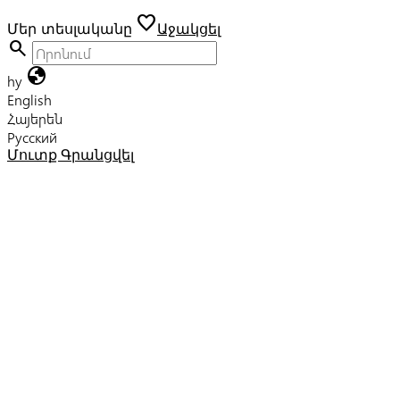
favorite
Մեր տեսլականը
Աջակցել
search
globe
hy
English
Հայերեն
Русский
Մուտք
Գրանցվել