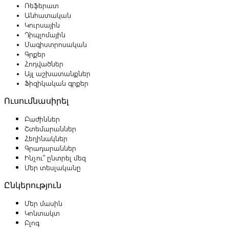
Ռեֆերատ
Անհատական
Կուրսային
Դիպլոմային
Մագիստրոսական
Գրքեր
Հոդվածներ
Այլ աշխատանքներ
Ֆիզիկական գրքեր
Ուսումնասիրել
Բաժիններ
Շտեմարաններ
Հեղինակներ
Գրադարաններ
Ինչու՞ ընտրել մեզ
Մեր տեսլականը
Ընկերություն
Մեր մասին
Կոնտակտ
Բլոգ