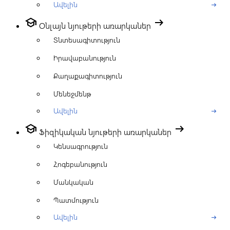
Ավելին
arrow_right_alt
school
arrow_right_alt
Օնլայն նյութերի առարկաներ
Տնտեսագիտություն
Իրավաբանություն
Քաղաքագիտություն
Մենեջմենթ
Ավելին
arrow_right_alt
school
arrow_right_alt
Ֆիզիկական նյութերի առարկաներ
Կենսագրություն
Հոգեբանություն
Մանկական
Պատմություն
Ավելին
arrow_right_alt