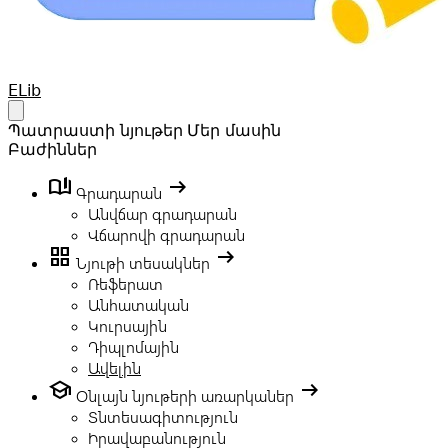
Your Company
ELib
Open main menu
Պատրաստի նյութեր
Մեր մասին
Բաժիններ
book_ribbon
arrow_right_alt
Գրադարան
Անվճար գրադարան
Վճարովի գրադարան
grid_view
arrow_right_alt
Նյութի տեսակներ
Ռեֆերատ
Անհատական
Կուրսային
Դիպլոմային
Ավելին
school
arrow_right_alt
Օնլայն նյութերի առարկաներ
Տնտեսագիտություն
Իրավաբանություն