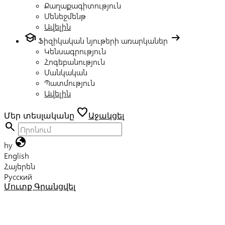
Քաղաքագիտություն
Մենեջմենթ
Ավելին
school
arrow_right_alt
Ֆիզիկական նյութերի առարկաներ
Կենսագրություն
Հոգեբանություն
Մանկական
Պատմություն
Ավելին
favorite
Մեր տեսլականը
Աջակցել
search
globe
hy
English
Հայերեն
Русский
Մուտք
Գրանցվել