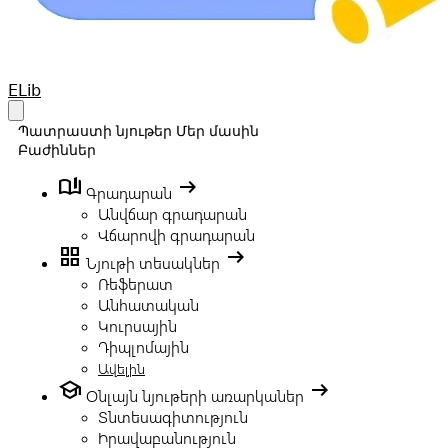
Your Company
ELib
Open main menu
Պատրաստի նյութեր
Մեր մասին
Բաժիններ
book_ribbon
arrow_right_alt
Գրադարան
Անվճար գրադարան
Վճարովի գրադարան
grid_view
arrow_right_alt
Նյութի տեսակներ
Ռեֆերատ
Անհատական
Կուրսային
Դիպլոմային
Ավելին
school
arrow_right_alt
Օնլայն նյութերի առարկաներ
Տնտեսագիտություն
Իրավաբանություն