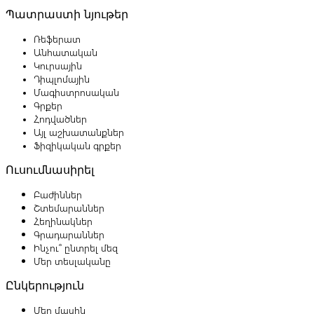
Պատրաստի նյութեր
Ռեֆերատ
Անհատական
Կուրսային
Դիպլոմային
Մագիստրոսական
Գրքեր
Հոդվածներ
Այլ աշխատանքներ
Ֆիզիկական գրքեր
Ուսումնասիրել
Բաժիններ
Շտեմարաններ
Հեղինակներ
Գրադարաններ
Ինչու՞ ընտրել մեզ
Մեր տեսլականը
Ընկերություն
Մեր մասին