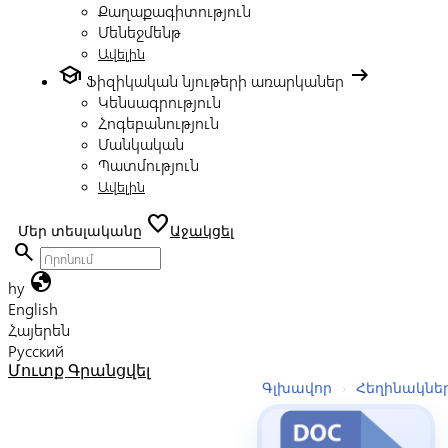
Քաղաքագիտություն
Մենեջմենթ
Ավելին
school
arrow_right_alt
Ֆիզիկական նյութերի առարկաներ
Կենսագրություն
Հոգեբանություն
Մանկական
Պատմություն
Ավելին
favorite
Մեր տեսլականը
Աջակցել
search
globe
hy
English
Հայերեն
Русский
Մուտք
Գրանցվել
Գլխավոր
›
Հեղինակնե