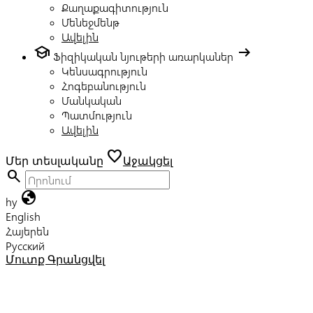
Քաղաքագիտություն
Մենեջմենթ
Ավելին
school
arrow_right_alt
Ֆիզիկական նյութերի առարկաներ
Կենսագրություն
Հոգեբանություն
Մանկական
Պատմություն
Ավելին
favorite
Մեր տեսլականը
Աջակցել
search
globe
hy
English
Հայերեն
Русский
Մուտք
Գրանցվել