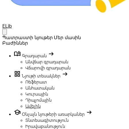
Your Company
ELib
Open main menu
Պատրաստի նյութեր
Մեր մասին
Բաժիններ
book_ribbon
arrow_right_alt
Գրադարան
Անվճար գրադարան
Վճարովի գրադարան
grid_view
arrow_right_alt
Նյութի տեսակներ
Ռեֆերատ
Անհատական
Կուրսային
Դիպլոմային
Ավելին
school
arrow_right_alt
Օնլայն նյութերի առարկաներ
Տնտեսագիտություն
Իրավաբանություն