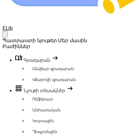
Your Company
ELib
Open main menu
Պատրաստի նյութեր
Մեր մասին
Բաժիններ
book_ribbon
arrow_right_alt
Գրադարան
Անվճար գրադարան
Վճարովի գրադարան
grid_view
arrow_right_alt
Նյութի տեսակներ
Ռեֆերատ
Անհատական
Կուրսային
Դիպլոմային