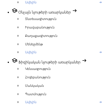
Ավելին
arrow_right_alt
school
arrow_right_alt
Օնլայն նյութերի առարկաներ
Տնտեսագիտություն
Իրավաբանություն
Քաղաքագիտություն
Մենեջմենթ
Ավելին
arrow_right_alt
school
arrow_right_alt
Ֆիզիկական նյութերի առարկաներ
Կենսագրություն
Հոգեբանություն
Մանկական
Պատմություն
Ավելին
arrow_right_alt