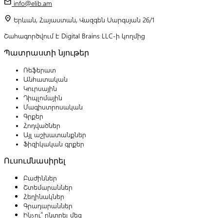
mail
info@elib.am
location_on
Երևան, Հայաստան, Վազգեն Սարգսյան 26/1
Շահագործվում է Digital Brains LLC-ի կողմից
Պատրաստի նյութեր
Ռեֆերատ
Անհատական
Կուրսային
Դիպլոմային
Մագիստրոսական
Գրքեր
Հոդվածներ
Այլ աշխատանքներ
Ֆիզիկական գրքեր
Ուսումնասիրել
Բաժիններ
Շտեմարաններ
Հեղինակներ
Գրադարաններ
Ինչու՞ ընտրել մեզ