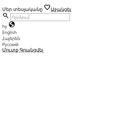
favorite
Մեր տեսլականը
Աջակցել
search
globe
hy
English
Հայերեն
Русский
Մուտք
Գրանցվել