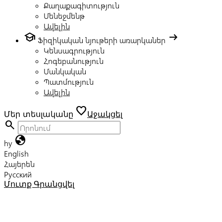
Քաղաքագիտություն
Մենեջմենթ
Ավելին
school
arrow_right_alt
Ֆիզիկական նյութերի առարկաներ
Կենսագրություն
Հոգեբանություն
Մանկական
Պատմություն
Ավելին
favorite
Մեր տեսլականը
Աջակցել
search
globe
hy
English
Հայերեն
Русский
Մուտք
Գրանցվել