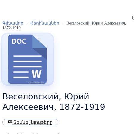
Գլխավոր
›
Հեղինակներ
›
Веселовский, Юрий Алексеевич,
1872-1919
Веселовский, Юрий
Алексеевич, 1872-1919
menu_book
Տեսնել նյութերը