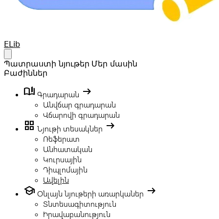
Your Company
ELib
Open main menu
Պատրաստի նյութեր
Մեր մասին
Բաժիններ
book_ribbon
arrow_right_alt
Գրադարան
Անվճար գրադարան
Վճարովի գրադարան
grid_view
arrow_right_alt
Նյութի տեսակներ
Ռեֆերատ
Անհատական
Կուրսային
Դիպլոմային
Ավելին
school
arrow_right_alt
Օնլայն նյութերի առարկաներ
Տնտեսագիտություն
Իրավաբանություն