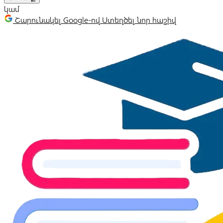
կամ
Շարունակել Google-ով
Ստեղծել նոր հաշիվ